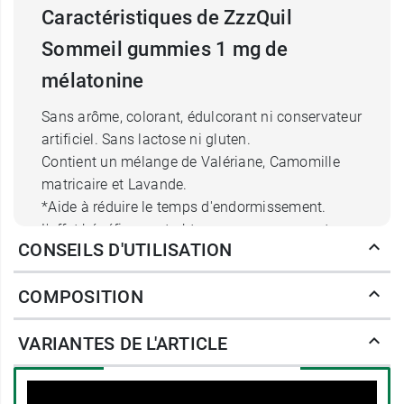
Caractéristiques de ZzzQuil
Sommeil gummies 1 mg de
mélatonine
Sans arôme, colorant, édulcorant ni conservateur
artificiel. Sans lactose ni gluten.
Contient un mélange de Valériane, Camomille
matricaire et Lavande.
*Aide à réduire le temps d'endormissement.
L'effet bénéfique est obtenu en consommant
CONSEILS D'UTILISATION
1mg de mélatonine juste avant le coucher.
COMPOSITION
Conditionnement :
flacon de 30 ou 60 gommes.
VARIANTES DE L'ARTICLE
Vous n'êtes pas fan de la mangue et de la
banane ? Retrouvez les
gommes ZzzQuil
Sommeil aux fruits des bois
.