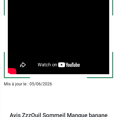
Fabricant
PROCTER & GAMBLE
163 Quai Aulagnier
92600 Asnières-sur-Seine
France
01 40 88 55 11
Mis à jour le : 05/06/2026
Avis ZzzQuil Sommeil Mangue banane