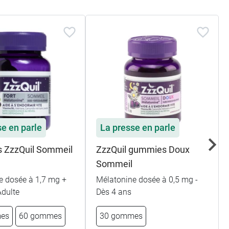
se en parle
La presse en parle
 ZzzQuil Sommeil
ZzzQuil gummies Doux
Sommeil
e dosée à 1,7 mg +
Mélatonine dosée à 0,5 mg -
Adulte
Dès 4 ans
es
60 gommes
30 gommes