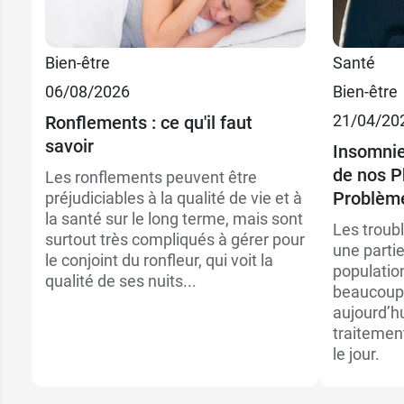
7,49 €
10,99
par 10
30 gommes
Bien-être
Santé
18,99 €
17,99
par 30
60 gommes
06/08/2026
Bien-être
21/04/20
Ronflements : ce qu'il faut
savoir
Insomnie
de nos P
Les ronflements peuvent être
Problèm
préjudiciables à la qualité de vie et à
la santé sur le long terme, mais sont
Les troub
surtout très compliqués à gérer pour
une partie
le conjoint du ronfleur, qui voit la
populatio
qualité de ses nuits...
beaucoup 
aujourd’h
traitemen
le jour.