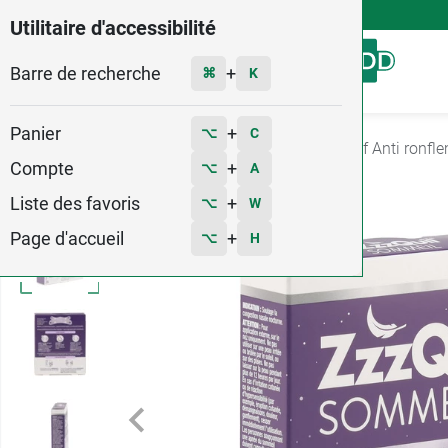
4,9
Voir les 58579 avis
Utilitaire d'accessibilité
Barre de recherche
Menu
+
⌘
K
Panier
+
⌥
C
Accueil
Santé
Nez - gorge - toux
Dispositif Anti ronfl
Compte
+
⌥
A
Liste des favoris
+
⌥
W
Page d'accueil
+
⌥
H