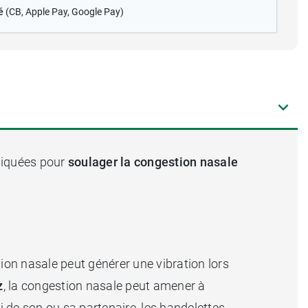
é
(CB
, Apple Pay, Google Pay)
ndiquées pour
soulager la congestion nasale
tion nasale peut générer une vibration lors
z
, la congestion nasale peut amener à
 de son ou sa partenaire, les bandelettes