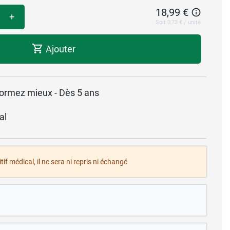
18,99 €
+
Soit 0,73 € / unité
Ajouter
dormez mieux - Dès 5 ans
al
tif médical, il ne sera ni repris ni échangé