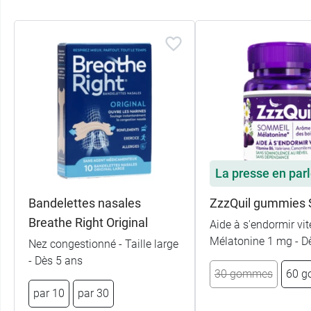
La presse en par
Bandelettes nasales
ZzzQuil gummies
Breathe Right Original
Aide à s'endormir vit
Mélatonine 1 mg - D
Nez congestionné - Taille large
- Dès 5 ans
30 gommes
60 
par 10
par 30