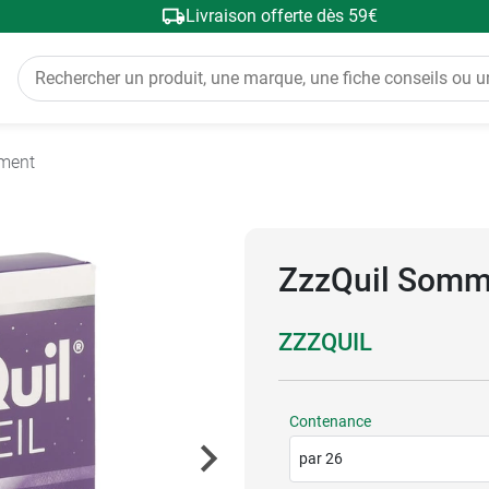
Livraison offerte dès 59€
ement
ZzzQuil Somme
ZZZQUIL
Contenance
par 26