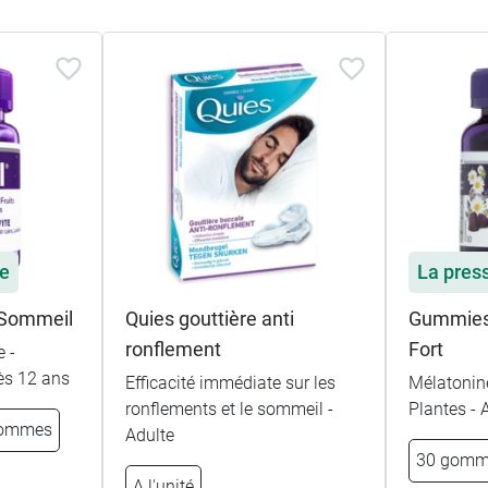
le
La pres
 Sommeil
Quies gouttière anti
Gummies
ronflement
Fort
e -
ès 12 ans
Efficacité immédiate sur les
Mélatonin
ronflements et le sommeil -
Plantes - 
gommes
Adulte
30 gomm
A l'unité