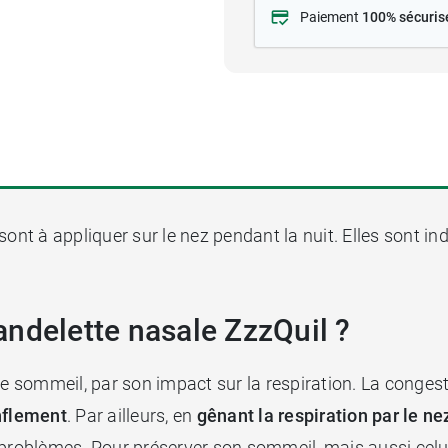
Paiement
100% sécuris
sont à appliquer sur le nez pendant la nuit. Elles sont i
ndelette nasale ZzzQuil ?
le sommeil, par son impact sur la respiration. La conges
nflement
. Par ailleurs, en
gênant la respiration par le ne
 problèmes. Pour préserver son sommeil, mais aussi celui