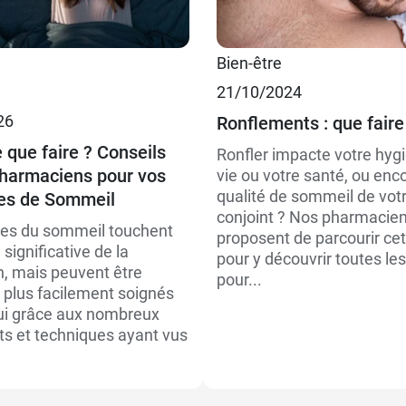
 €
30 gommes
Bien-être
 €
60 gommes
21/10/2024
26
Ronflements : que faire
 que faire ? Conseils
Ronfler impacte votre hyg
harmaciens pour vos
vie ou votre santé, ou enco
qualité de sommeil de vot
es de Sommeil
conjoint ? Nos pharmacie
les du sommeil touchent
proposent de parcourir cet 
 significative de la
pour y découvrir toutes les
n, mais peuvent être
pour...
plus facilement soignés
ui grâce aux nombreux
ts et techniques ayant vus