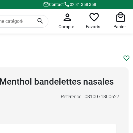
Contact
02 31 358 358
Compte
Favoris
Panier
 Menthol bandelettes nasales
Référence :
0810071800627