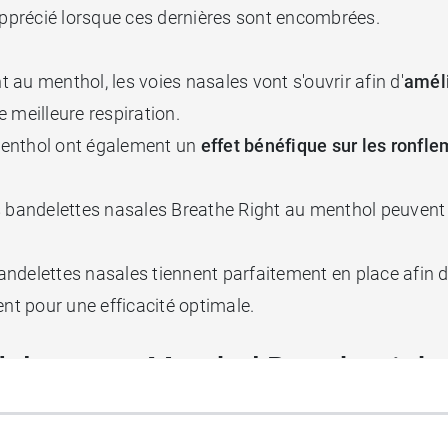
 apprécié lorsque ces dernières sont encombrées.
ht
au menthol, les voies nasales vont s'ouvrir afin d'
améli
 meilleure respiration.
enthol ont également un
effet bénéfique sur les ronfl
bandelettes nasales Breathe Right au menthol peuvent 
andelettes nasales tiennent parfaitement en place afin
ent pour une efficacité optimale.
elettes au Menthol Breathe right
 nez pendant 12 heures maximum.