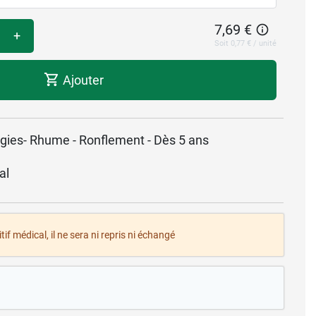
7,69 €
+
Soit 0,77 € / unité
Ajouter
rgies- Rhume - Ronflement - Dès 5 ans
al
tif médical, il ne sera ni repris ni échangé