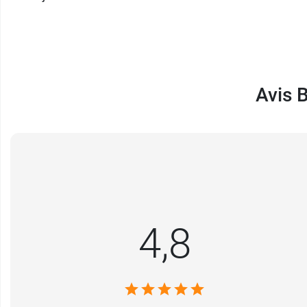
Gratter la surface pour libérer les vapeurs 
Couleur beige - Taille Petit/Moyen
Avis 
Conditionnement :
1 boîte de 10 bandelette
4,8