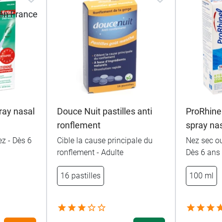
ray nasal
Douce Nuit pastilles anti
ProRhine
ronflement
spray na
z - Dès 6
Cible la cause principale du
Nez sec ou 
ronflement - Adulte
Dès 6 ans
16 pastilles
100 ml