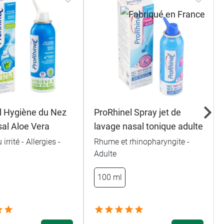
l Hygiène du Nez
ProRhinel Spray jet de
sal Aloe Vera
lavage nasal tonique adulte
irrité - Allergies -
Rhume et rhinopharyngite -
Adulte
100 ml