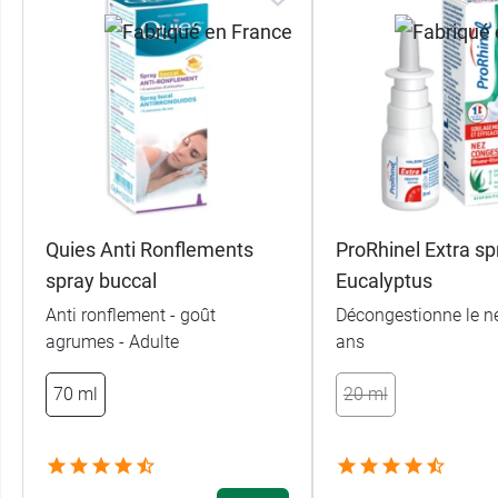
Quies Anti Ronflements
ProRhinel Extra sp
spray buccal
Eucalyptus
Anti ronflement - goût
Décongestionne le ne
agrumes - Adulte
ans
70 ml
20 ml