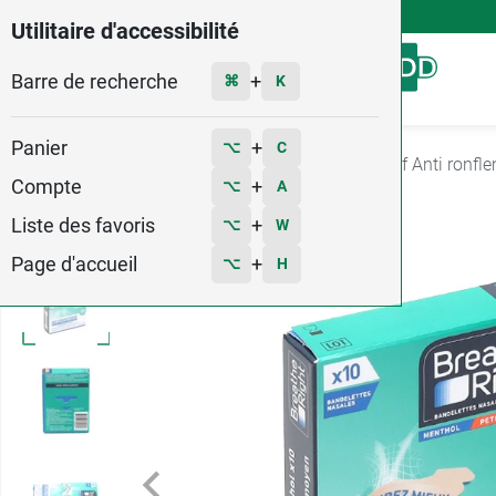
4,9
Voir les 58579 avis
Utilitaire d'accessibilité
Barre de recherche
Menu
+
⌘
K
Panier
+
⌥
C
Accueil
Santé
Nez - gorge - toux
Dispositif Anti ronfl
Compte
+
⌥
A
4
Liste des favoris
+
⌥
W
Page d'accueil
+
⌥
H