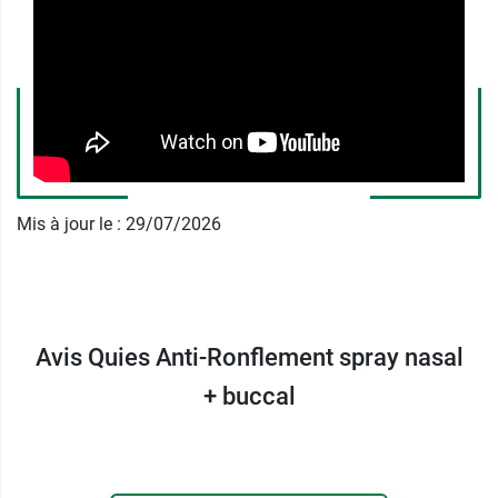
mucus, très utile lorsque le ronflement est du à
l'obstruction des fosses nasales. Dès la première
pulvérisation, vous ressentirez un
vent de
fraîcheur dans vos narines
qui vous aidera déjà
à mieux respirer.
Cette marque propose différentes solutions
contre le ronflement, par exemple l'
orthèse
Mis à jour le : 29/07/2026
d'avancée mandibulaire Quies
.
Avis Quies Anti-Ronflement spray nasal
+ buccal