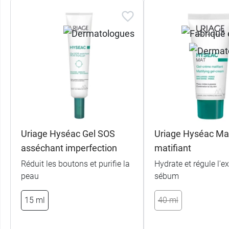
Uriage Hyséac Gel SOS
Uriage Hyséac Mat
asséchant imperfection
matifiant
Réduit les boutons et purifie la
Hydrate et régule l'e
peau
sébum
15 ml
40 ml