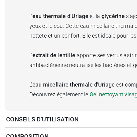
L’
eau thermale d’Uriage
et la
glycérine
s’aj
yeux et le cou. Cette eau micellaire thermal
netteté et un confort. Elle est idéale pour 
L'
extrait de lentille
apporte ses vertus astrin
antibactérienne neutralise les bactéries et g
L'
eau micellaire thermale d'Uriage
est compo
Découvrez également le
Gel nettoyant visa
Caractéristiques
: 96% d'ingrédients nature
CONSEILS D'UTILISATION
Conditionnement
: flacon de 500 ml.
COMPOSITION