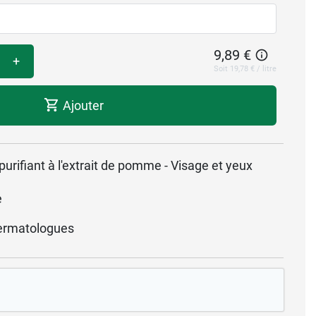
9,89 €
+
Soit 19,78 € / litre
Ajouter
urifiant à l'extrait de pomme - Visage et yeux
e
ermatologues