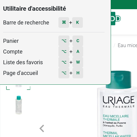
4,9
Voir les 58579 avis
Utilitaire d'accessibilité
Barre de recherche
Menu
+
⌘
K
Panier
+
⌥
C
Accueil
Hygiène - Beauté
Anti imperfections
Eau mice
Compte
+
⌥
A
Liste des favoris
+
⌥
W
Page d'accueil
+
⌥
H