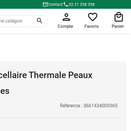
Contact
02 31 358 358
Compte
Favoris
Panier
cellaire Thermale Peaux
ses
Référence :
3661434009365