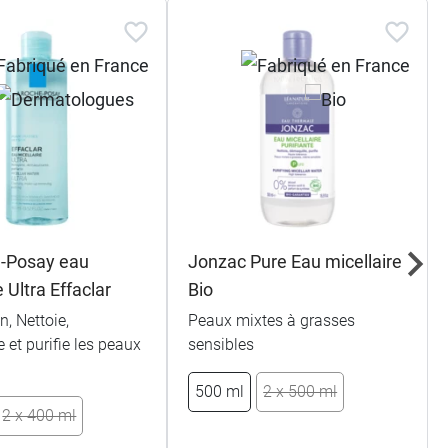
-Posay eau
Jonzac Pure Eau micellaire
e Ultra Effaclar
Bio
, Nettoie,
Peaux mixtes à grasses
 et purifie les peaux
sensibles
500 ml
2 x 500 ml
2 x 400 ml