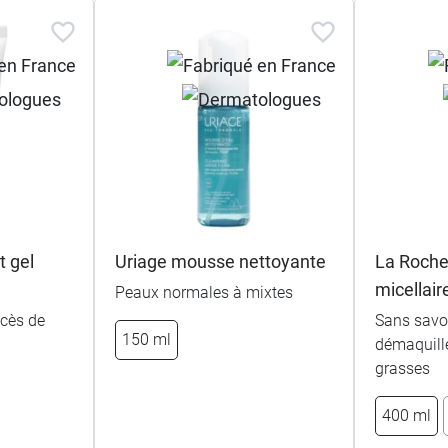
 gel
Uriage mousse nettoyante
La Roche
micellair
Peaux normales à mixtes
xcès de
Sans savon
150 ml
démaquille
grasses
400 ml