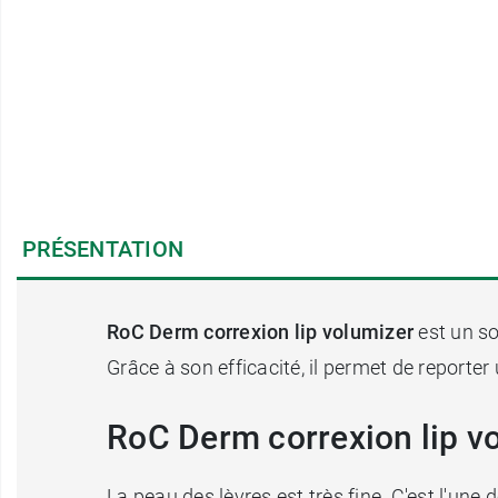
PRÉSENTATION
RoC Derm correxion lip volumizer
est un so
Grâce à son efficacité, il permet de reporter 
RoC Derm correxion lip vo
La peau des lèvres est très fine. C'est l'une