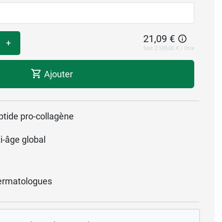
21,09 €
+
Soit 2 109,00 € / litre
Ajouter
ptide pro-collagène
i-âge global
ermatologues