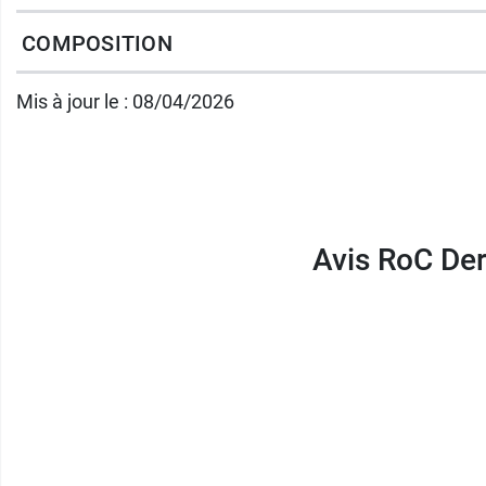
Et pour le contour des yeux, optez pour la
cr
COMPOSITION
Contenance :
10 ml.
Mis à jour le : 08/04/2026
Avis RoC Der