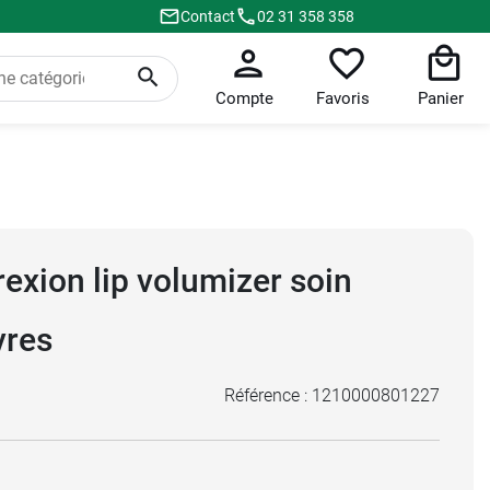
Contact
02 31 358 358
Compte
Favoris
Panier
exion lip volumizer soin
vres
Référence :
1210000801227