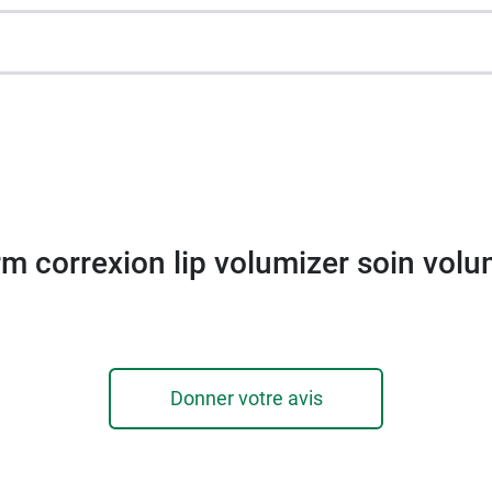
ème contour des yeux Roc Retinol Correxion
.
m correxion lip volumizer soin volu
Donner votre avis