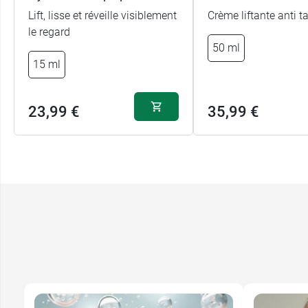
Lift, lisse et réveille visiblement
Crème liftante anti t
le regard
50 ml
15 ml
23,99 €
35,99 €