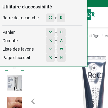
4,9
Voir les 58579 avis
Utilitaire d'accessibilité
Barre de recherche
Menu
+
⌘
K
Panier
+
⌥
C
Accueil
Hygiène - Beauté
Soin anti rides et anti âge
A
Compte
+
⌥
A
Liste des favoris
+
⌥
W
Page d'accueil
+
⌥
H