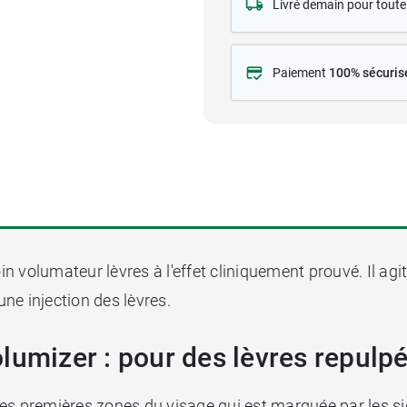
Livré demain pour tou
Paiement
100% sécuris
in volumateur lèvres à l'effet cliniquement prouvé. Il ag
une injection des lèvres.
lumizer : pour des lèvres repulp
 des premières zones du visage qui est marquée par les sig