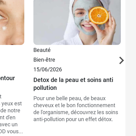
Beauté
Pl
Bien-être
22
15/06/2026
Le
ontour
Detox de la peau et soins anti
Le
pollution
pr
in
t
Pour une belle peau, de beaux
ou
 yeux est
cheveux et le bon fonctionnement
et
 de notre
de l'organisme, découvrez les soins
vi
nt d'en
anti-pollution pour un effet détox.
po
 avec un
DD vous...