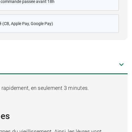
te commande passée avant 18h
é
(CB
, Apple Pay, Google Pay)
it rapidement, en seulement 3 minutes.
ées
nes du vieillissement. Ainsi, les lèvres vont