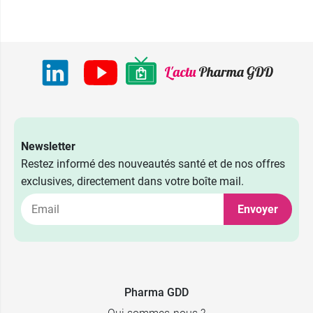
3,49 €
100 ml
Newsletter
6,99 €
250 ml
Restez informé des nouveautés santé et de nos offres
exclusives, directement dans votre boîte mail.
9,99 €
2 x 250 ml
Envoyer
recharge 400
8,99 €
ml
10,99 €
8,19 €
500 ml
200 ml
Pharma GDD