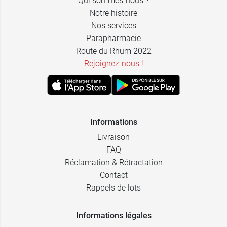
Qui sommes-nous ?
15,99 €
13,98 €
2 x 500 ml
2 x 200 ml
Notre histoire
Nos services
18,99 €
12,99 €
1 L
400 ml
Parapharmacie
Route du Rhum 2022
Rejoignez-nous !
Informations
Livraison
FAQ
Réclamation & Rétractation
Contact
Rappels de lots
Informations légales