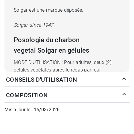
Solgar est une marque déposée.
Solgar, since 1947.
Posologie du charbon
vegetal Solgar en gélules
MODE D'UTILISATION : Pour adultes, deux (2)
gélules végétales après le repas par jour.
Respecter le mode d'utilisation.
CONSEILS D'UTILISATION
Découvrez également
Solgar gélules
bromélaïne
.
COMPOSITION
Poids net :
40,6 g.
Mis à jour le : 16/03/2026
Conditionnement :
100 gélules végétales.
A lire également :
Comment se remettre d'une