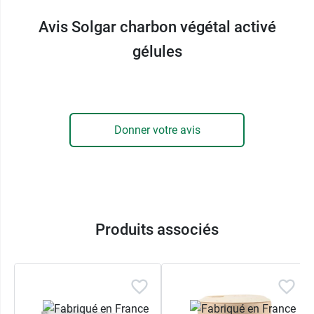
intoxication alimentaire ?
Avis Solgar charbon végétal activé
Fabricant
gélules
SOLGAR FRANCE
14 rue de Berlin
CS 20143 Montevrain
77772 Marne la Vallée Cedex 4
Donner votre avis
01 60 21 22 00
Produits associés