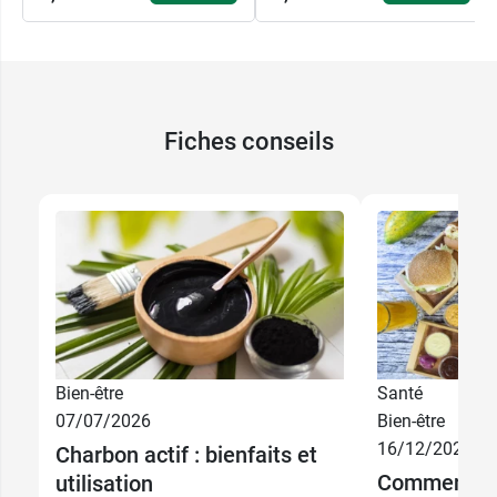
Fiches conseils
Bien-être
Santé
07/07/2026
Bien-être
16/12/2025
Charbon actif : bienfaits et
6,49 €
45 gélules
Comment pr
utilisation