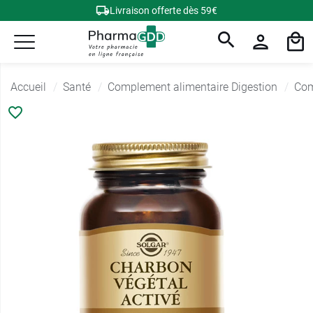
Livraison offerte dès 59€
Accueil
Santé
Complement alimentaire Digestion
Com