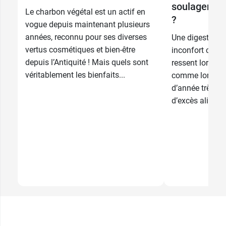
soulager la d
Le charbon végétal est un actif en
8,99 €
?
120 gélules
vogue depuis maintenant plusieurs
années, reconnu pour ses diverses
Une digestion di
vertus cosmétiques et bien-être
inconfort comm
depuis l’Antiquité ! Mais quels sont
ressent lors de
véritablement les bienfaits...
comme lors de p
d’année très s
d’excès aliment