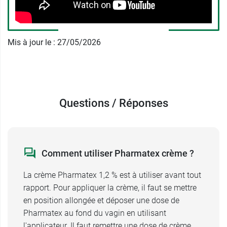
huile essentielle de lavande, eau purifiée.
Posologie de la crème
Mis à jour le : 27/05/2026
spermicide Pharmatex
La crème doit être appliquée avant chaque
rapport, peu importe le moment du cycle féminin.
La crème Pharmatex est déposée au fond du
Questions / Réponses
vagin à l'aide de l'applicateur, en position
allongée.
La crème Pharmatex est directement efficace
après application et son action dure au moins 10
Comment utiliser Pharmatex crème ?
heures.
En cas de toilette externe, avant ou après un
La crème Pharmatex 1,2 % est à utiliser avant tout
rapport, un lavage à l'eau pure est recommandé.
rapport. Pour appliquer la crème, il faut se mettre
En cas d'oubli,
un risque de grossesse est
en position allongée et déposer une dose de
possible, c'est pour cela que l'on recommande la
Pharmatex au fond du vagin en utilisant
prise d'une contraception d'urgence, le plus
l'applicateur. Il faut remettre une dose de crème