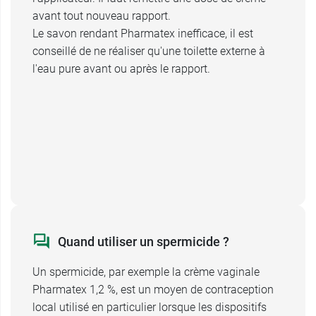
rapidement possible.
avant tout nouveau rapport.
Le savon rendant Pharmatex inefficace, il est
Contre-indications
conseillé de ne réaliser qu'une toilette externe à
l'eau pure avant ou après le rapport.
de Pharmatex spermicide crème
vaginale
En cas d'allergie à l'un des constituants de la
crème, Pharmatex est contre-indiquée.
De plus, l'utilisation de savons ou de
médicaments risquent de modifier l'efficacité de
la crème Pharmatex 1,2 %. L'efficacité de la
crème Pharmatex 1,2 %
dépend de sa bonne
Quand utiliser un spermicide ?
utilisation et nécessite son emploi à chaque
rapport, sachant qu'une dose de crème devra
Un spermicide, par exemple la crème vaginale
être réappliquée en cas de rapports multiples.
Pharmatex 1,2 %, est un moyen de contraception
local utilisé en particulier lorsque les dispositifs