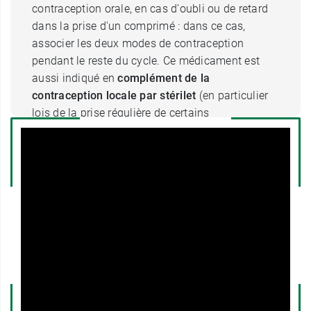
contraception orale, en cas d'oubli ou de retard
dans la prise d'un comprimé : dans ce cas,
associer les deux modes de contraception
pendant le reste du cycle. Ce médicament est
aussi indiqué en
complément de la
contraception locale par stérilet
(en particulier
lois de la prise régulière de certains
médicaments, tels que les anti-inflammatoires
non-stéroïdiens).
Pour 100 g de crème vaginale Pharmatex, il y a
2,40 g de solution aqueuse de chlorure de
benzalkonium à 50 % (m/v), soit 1,20 g
de chlorure de benzalkonium.
Les autres composants
sont l'acide citrique
anhydre, stéarate de macrogol 300 et 1500 et
d'éthylène glycol (Type Téfose 63),
hydrogénophosphate de sodium dodécahydraté,