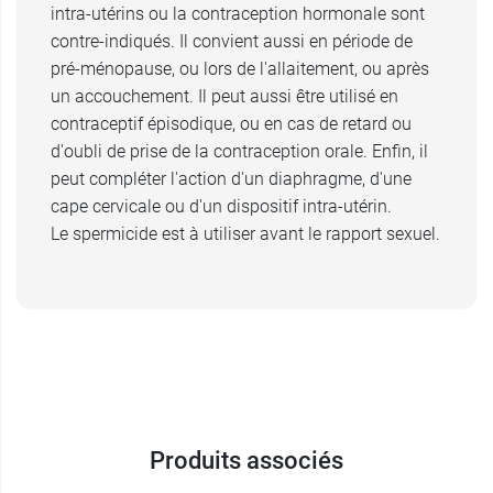
Si un traitement par voie vaginale est nécessaire,
intra-utérins ou la contraception hormonale sont
il faut stopper l'application de Pharmatex et la
contre-indiqués. Il convient aussi en période de
reprendre une fois ce traitement terminé.
pré-ménopause, ou lors de l'allaitement, ou après
Prévenez votre médecin ou pharmacien en cas
un accouchement. Il peut aussi être utilisé en
de prise d'autres médicaments ou en cas de
contraceptif épisodique, ou en cas de retard ou
doute concernant l'emploi de la crème
d'oubli de prise de la contraception orale. Enfin, il
Pharmatex. Au cours de la grossesse,
peut compléter l'action d'un diaphragme, d'une
l'utilisation de cette crème n'expose pas à un
cape cervicale ou d'un dispositif intra-utérin.
risque particulier et reste possible durant
Le spermicide est à utiliser avant le rapport sexuel.
l'allaitement. Demandez conseil à votre médecin
ou à votre pharmacien avant de prendre tout
médicament.
Conditionnement :
Pharmatex se présente en un
tube de 72 g avec un applicateur.
Ce spermicide existe aussi sous la forme
Produits associés
d'
ovules Pharmatex
.