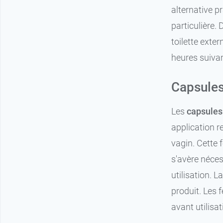
alternative p
particulière.
toilette exte
heures suivan
Capsules
Les
capsules
application r
vagin. Cette 
s'avère néces
utilisation. L
produit. Les 
avant utilisat