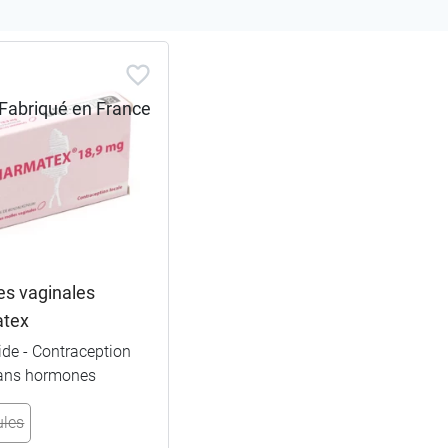
es vaginales
atex
de - Contraception
sans hormones
ules