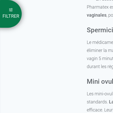
Pharmatex es
vaginales
, p
FILTRER
Spermici
Le médicament
éliminer la m
vagin 5 minut
durant les règ
Mini ovu
Les mini-ovul
standards.
L
efficace. Leu