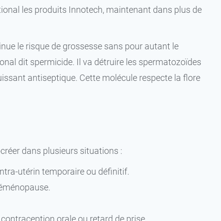
ational les produits Innotech, maintenant dans plus de
nue le risque de grossesse sans pour autant le
l dit spermicide. Il va détruire les spermatozoïdes
uissant antiseptique. Cette molécule respecte la flore
réer dans plusieurs situations :
tra-utérin temporaire ou définitif.
préménopause.
contraception orale ou retard de prise