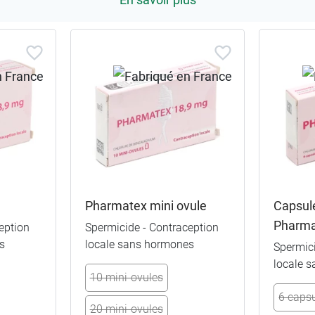
Pharmatex mini ovule
Capsul
Pharm
eption
Spermicide - Contraception
s
locale sans hormones
Spermici
locale 
10 mini-ovules
6 caps
20 mini-ovules