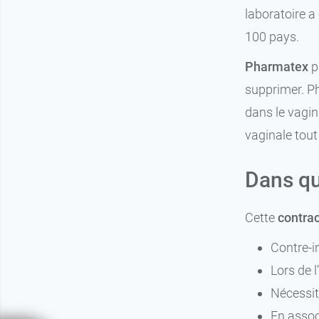
laboratoire a
100 pays.
Pharmatex
p
supprimer. P
dans le vagin
vaginale tout
Dans qu
9,99 €
par 10
Cette
contrac
20,39 
par 20
Contre-in
Lors de 
Nécessit
En assoc