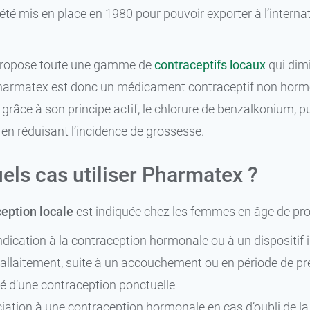
 été mis en place en 1980 pour pouvoir exporter à l’intern
ropose toute une gamme de
contraceptifs locaux
qui dimi
harmatex est donc un médicament contraceptif non hormona
 grâce à son principe actif, le chlorure de benzalkonium, p
 en réduisant l’incidence de grossesse.
els cas utiliser Pharmatex ?
9,99 €
10 mini-ovules
eption locale
est indiquée chez les femmes en âge de proc
€
20,89 €
20 mini-ovules
dication à la contraception hormonale ou à un dispositif in
l’allaitement, suite à un accouchement ou en période de 
é d’une contraception ponctuelle
iation à une contraception hormonale en cas d’oubli de la 