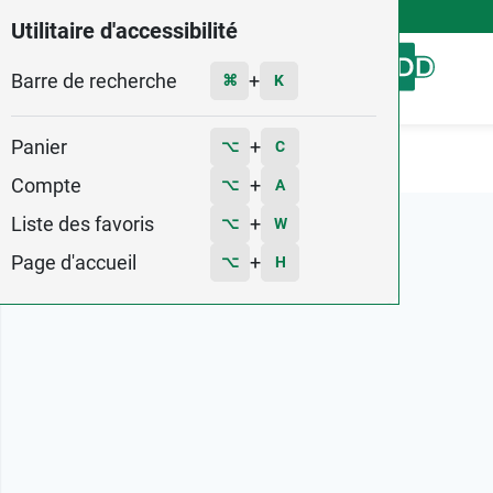
4,9
Voir les 58579 avis
Utilitaire d'accessibilité
Barre de recherche
Menu
+
⌘
K
Panier
+
⌥
C
Accueil
Marques
Pharmatex
Compte
+
⌥
A
Liste des favoris
+
⌥
W
Page d'accueil
+
⌥
H