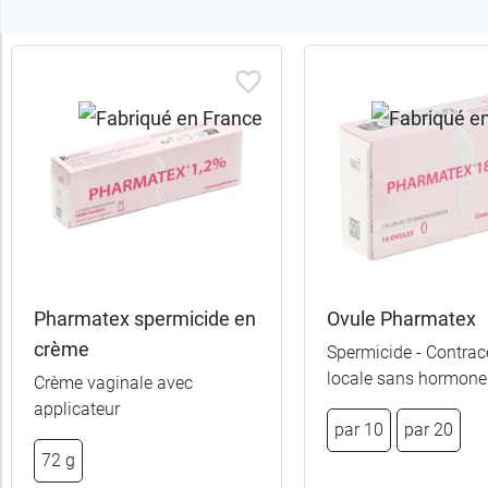
Trier
les
produits
Trier
Par défaut
trer
es
ltats
Pharmatex spermicide en
Ovule Pharmatex
(4
crème
Spermicide - Contrac
uits)
locale sans hormone
Crème vaginale avec
applicateur
Fabriqué
par 10
par 20
en
72 g
France