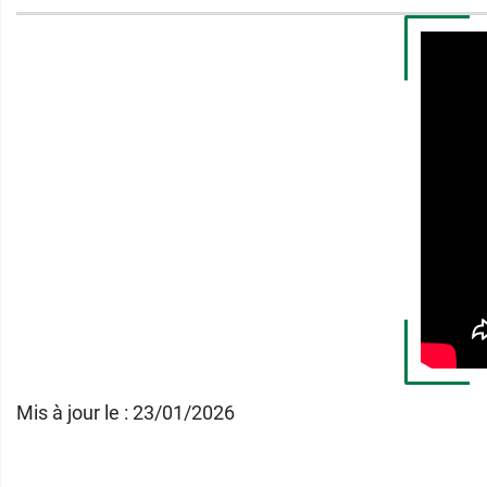
Fabricant
NUTERGIA
Les Taillades
12700 Capdenac-Gare
France
05 65 64 71 51
Mis à jour le : 23/01/2026