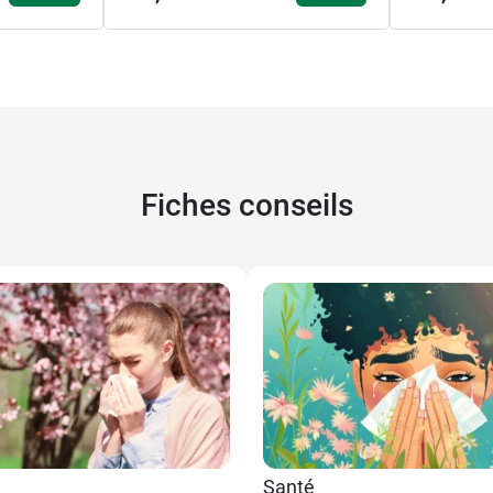
Fiches conseils
11,90 €
60 capsules
24,89 €
180 capsules
Santé