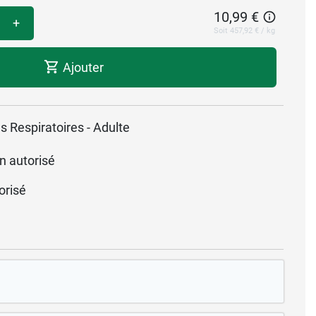
10,99 €
+
Soit 457,92 € / kg
Ajouter
s Respiratoires - Adulte
n autorisé
orisé