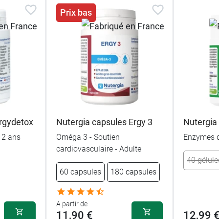
Prix bas
Ergydetox
Nutergia capsules Ergy 3
Nutergia
 12 ans
Oméga 3 - Soutien
Enzymes d
cardiovasculaire - Adulte
40 gélule
60 capsules
180 capsules
A partir de
11,90 €
12,99 