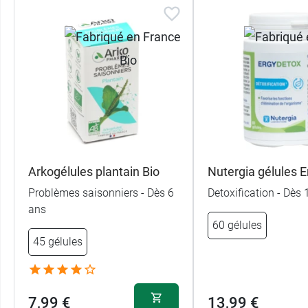
Arkogélules plantain Bio
Nutergia gélules 
Problèmes saisonniers - Dès 6
Detoxification - Dès
ans
60 gélules
45 gélules
7,99 €
13,99 €