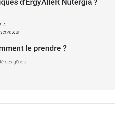
tiques d'ErgyAlleR Nutergia ?
ne.
servateur.
omment le prendre ?
ité des gênes.