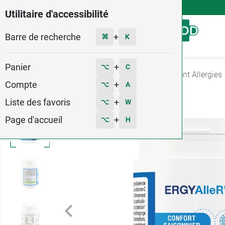
4,9
Voir les 58579 avis
Utilitaire d'accessibilité
Barre de recherche
Menu
+
⌘
K
Panier
+
⌥
C
Accueil
Santé
Nez - gorge - toux
Traitement Allergies
Compte
+
⌥
A
Liste des favoris
+
⌥
W
Page d'accueil
+
⌥
H