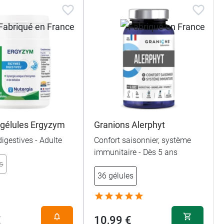
 gélules Ergyzym
Granions Alerphyt
igestives - Adulte
Confort saisonnier, système
immunitaire - Dès 5 ans
s
36 gélules
€
10,99 €