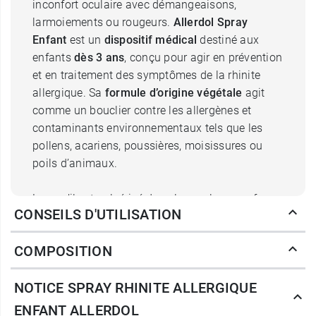
inconfort oculaire avec démangeaisons,
larmoiements ou rougeurs.
Allerdol Spray
Enfant
est un
dispositif médical
destiné aux
enfants
dès 3 ans
, conçu pour agir en prévention
et en traitement des symptômes de la rhinite
allergique. Sa
formule d’origine végétale
agit
comme un bouclier contre les allergènes et
contaminants environnementaux tels que les
pollens, acariens, poussières, moisissures ou
poils d’animaux.
Lorsqu’il est pulvérisé dans le nez, le spray forme
CONSEILS D'UTILISATION
un
film barrière osmotique
, absorbant et
résistant sur la muqueuse nasale. Ce film
COMPOSITION
protecteur agit instantanément comme une
barrière mécanique contre les éléments
NOTICE SPRAY RHINITE ALLERGIQUE
responsables de l’irritation nasale.
ENFANT ALLERDOL