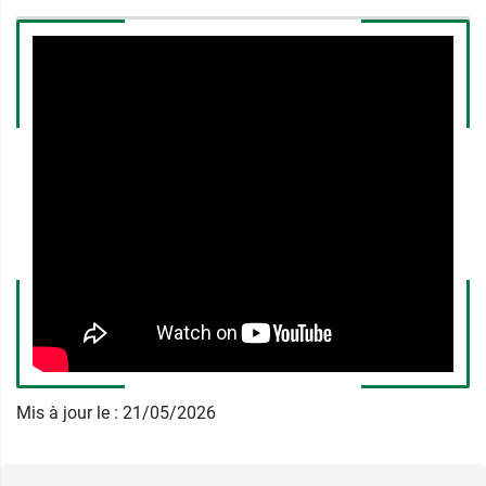
Fabriqué en France
, ce spray nasal a été conçu
pour améliorer la qualité de vie,
sans effet de
somnolence
. Son efficacité clinique est
documentée sur les symptômes nasaux et
oculaires.
Comment agit le spray nasal enfant
Allerdol contre la rhinite allergique
?
Allerdol Spray Enfant repose sur une
technologie
polymérique multicible
brevetée DOL. Son
mécanisme agit de façon purement mécanique
en plusieurs étapes : le glycérol
filmogène
forme
une barrière protectrice sur la muqueuse nasale.
Mis à jour le : 21/05/2026
Cette action participe à limiter le contact entre
les allergènes et la muqueuse. Le dispositif
associe également un
effet osmotique