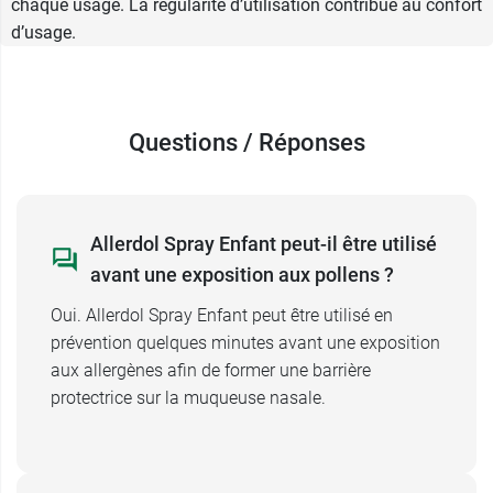
chaque usage. La régularité d’utilisation contribue au confort
dès 3 ans
d’usage.
Allerdol Spray Enfant peut être utilisé avant une
exposition aux allergènes ou pendant la période
symptomatique. Il pourra ainsi être utilisé en
Questions / Réponses
prévention quelques minutes avant une
exposition potentielle ou dès les premiers signes
d’inconfort. Le produit agit sur les symptômes
nasaux — congestion, rhinorrhée et
Allerdol Spray Enfant peut-il être utilisé
éternuements — mais aussi sur les
avant une exposition aux pollens ?
manifestations oculaires associées comme les
démangeaisons ou les larmoiements. Son
Oui. Allerdol Spray Enfant peut être utilisé en
format spray nasal permet une
utilisation ciblée
.
prévention quelques minutes avant une exposition
Ce dispositif médical est destiné aux enfants à
aux allergènes afin de former une barrière
partir de 3 ans.
protectrice sur la muqueuse nasale.
Pensez aussi à la
douche nasale Rhinicur pour
enfant
.