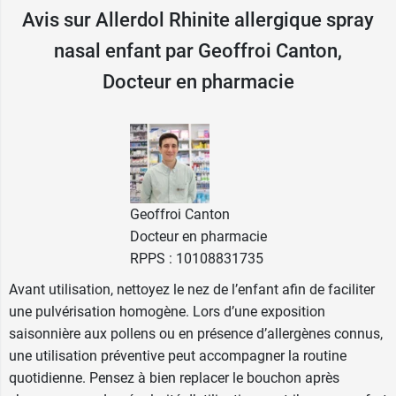
Avis sur Allerdol Rhinite allergique spray
hypertonique
et
nettoyant,
ainsi qu'une action
de
réparation cellulaire
. La formule contient du
nasal enfant par Geoffroi Canton,
glycérol à 4 %
, associé à des
tannins végétaux
Docteur en pharmacie
issus du Curcuma, du Ginseng et de la
Canneberge. Le glycérol participe à la formation
du film protecteur. Les extraits végétaux entrent
dans la composition de la technologie
Allercyanidin-E.
Geoffroi Canton
Les résultats cliniques montrent une
réduction
Docteur en pharmacie
de la congestion nasale
, des éternuements, de
RPPS : 10108831735
l’irritation et une amélioration de l’écoulement
nasal. Une réduction des rougeurs et brûlures
Avant utilisation, nettoyez le nez de l’enfant afin de faciliter
oculaires a également été observée.
une pulvérisation homogène. Lors d’une exposition
saisonnière aux pollens ou en présence d’allergènes connus,
Allerdol rhinite allergique Spray
une utilisation préventive peut accompagner la routine
quotidienne. Pensez à bien replacer le bouchon après
Enfant : prévention et utilisation