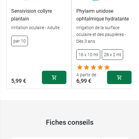
Sensivision collyre
Phylarm unidose
plantain
ophtalmique hydratante
Irritation oculaire - Adulte
Irrigation de la surface
oculaire et des paupières -
par 10
Dès 3 ans
16 x 10 ml
28 x 2 ml
A partir de
5,99 €
6,99 €
Fiches conseils