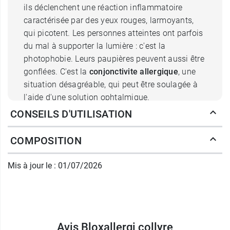
ils déclenchent une réaction inflammatoire
caractérisée par des yeux rouges, larmoyants,
qui picotent. Les personnes atteintes ont parfois
du mal à supporter la lumière : c'est la
photophobie. Leurs paupières peuvent aussi être
gonflées. C'est la
conjonctivite allergique
, une
situation désagréable, qui peut être soulagée à
l'aide d'une solution ophtalmique.
CONSEILS D'UTILISATION
Collyre Bloxallergi : apaise les
COMPOSITION
yeux irrités durablement
Bloxallergi est conçu dans ce but. Elle contient
Mis à jour le : 01/07/2026
de
l'Ectoin
, une molécule qui va protéger la
surface de l'œil et apaiser la réaction
inflammatoire. Autre ingrédient clef :
l'acide
hyaluronique
. Il s'agit d'une substance présente
dans le corps et d'une grande viscosité. Elle
Avis Bloxallergi collyre