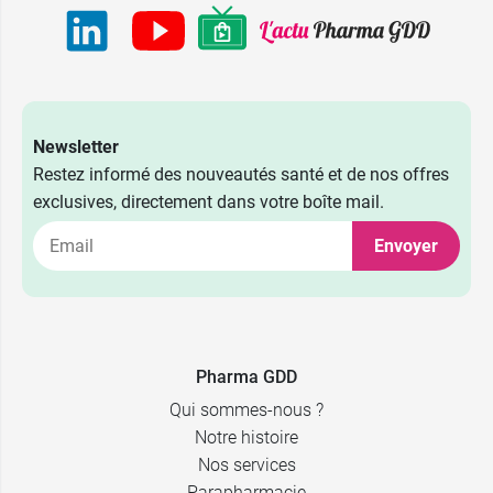
Newsletter
Restez informé des nouveautés santé et de nos offres
exclusives, directement dans votre boîte mail.
1,98 €
Viatris
Envoyer
2,49 €
Biogaran
1,98 €
Eg Labo
Pharma GDD
Qui sommes-nous ?
Notre histoire
Nos services
Parapharmacie