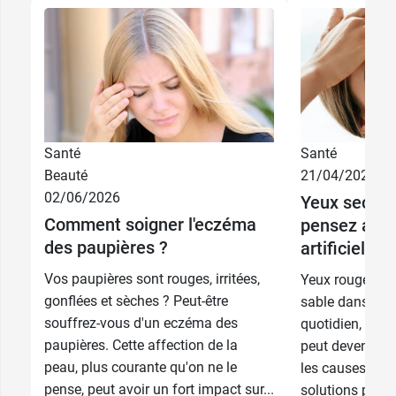
Santé
Santé
6,99 €
16 x 10 ml
Beauté
21/04/2026
02/06/2026
Yeux secs et
7,99 €
Comment soigner l'eczéma
28 x 2 ml
pensez aux
des paupières ?
artificielles
Vos paupières sont rouges, irritées,
Yeux rouges, se
gonflées et sèches ? Peut-être
sable dans l’œi
souffrez-vous d'un eczéma des
quotidien, la s
paupières. Cette affection de la
peut devenir gê
peau, plus courante qu'on ne le
les causes et q
pense, peut avoir un fort impact sur...
solutions pour 