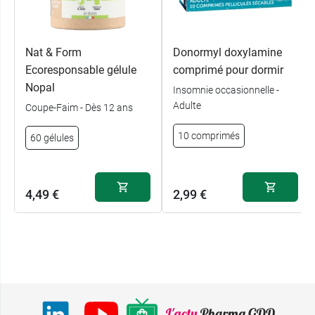
Nat & Form
Donormyl doxylamine
Ecoresponsable gélule
comprimé pour dormir
Nopal
Insomnie occasionnelle -
Adulte
Coupe-Faim - Dès 12 ans
10 comprimés
60 gélules
4,49 €
2,99 €