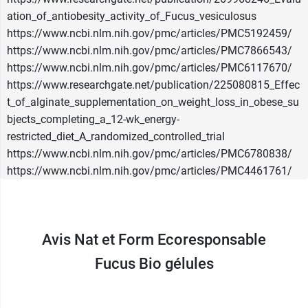
ation_of_antiobesity_activity_of_Fucus_vesiculosus
https://www.ncbi.nlm.nih.gov/pmc/articles/PMC5192459/
https://www.ncbi.nlm.nih.gov/pmc/articles/PMC7866543/
https://www.ncbi.nlm.nih.gov/pmc/articles/PMC6117670/
https://www.researchgate.net/publication/225080815_Effec
t_of_alginate_supplementation_on_weight_loss_in_obese_su
bjects_completing_a_12-wk_energy-
restricted_diet_A_randomized_controlled_trial
https://www.ncbi.nlm.nih.gov/pmc/articles/PMC6780838/
https://www.ncbi.nlm.nih.gov/pmc/articles/PMC4461761/
Avis Nat et Form Ecoresponsable
Fucus Bio gélules