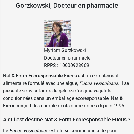
Gorzkowski, Docteur en pharmacie
demander conseil à un professionnel de santé.
Emballage d'origine végétale > recyclable**,
compostable = Zéro déchet + un geste pour la
planète
**Contenant en carton recyclé et recyclable.
Myriam Gorzkowski
Couvercle compostable et biosourcé.
Docteur en pharmacie
Etiquette biosourcée (canne à sucre).
RPPS : 10000928969
En choisissant ce produit, je participe à la
protection de l'environnement et à la défense
Nat & Form Ecoresponsable Fucus
est un complément
animale en soutenant des associations.
alimentaire formulé avec une algue,
Fucus vesiculosus
. Il se
présente sous la forme de gélules d’origine végétale
Certifié bio - AB, Agriculture biologique - FR-BIO-
conditionnées dans un emballage écoresponsable.
Nat &
01 - Agriculture UE/non UE.
Form
conçoit des compléments alimentaires depuis 1996.
Fabriqué en France.
A qui est destiné Nat & Form Ecoresponsable Fucus ?
Nat & Form propose également les
ampoules
Le
Fucus vesiculosus
est utilisé comme une aide pour
Detox bio Nat & Form
, à base de radis noir,