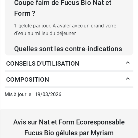
Coupe faim de Fucus Bio Nat et
Form ?
1 gélule par jour. À avaler avec un grand verre
d'eau au milieu du déjeuner.
Quelles sont les contre-indications
de Fucus Bio Nat et
CONSEILS D'UTILISATION
Form Ecoresponsable ?
COMPOSITION
Réservé à l'adulte,
Déconseillé en cas de pathologies cardiaques,
Mis à jour le : 19/03/2026
rénales ou thyroïdiennes, ainsi qu'aux personnes
sensibles à l'iode et aux personnes sous
traitement anticoagulant,
Avis sur Nat et Form Ecoresponsable
Déconseillé aux femmes enceintes ou
allaitantes,
Fucus Bio gélules par Myriam
En cas de traitements médicamenteux,