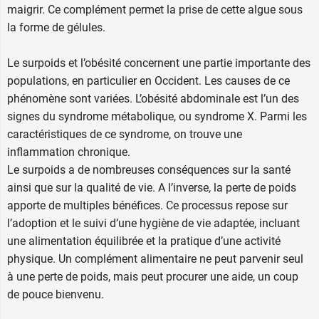
maigrir. Ce complément permet la prise de cette algue sous
piloselle, citron et pissenlit bio.
la forme de gélules.
Contenance :
200 gélules d'origine végétale.
Le surpoids et l’obésité concernent une partie importante des
Poids net :
75 g
populations, en particulier en Occident. Les causes de ce
phénomène sont variées. L’obésité abdominale est l’un des
Fabricant
signes du syndrome métabolique, ou syndrome X. Parmi les
NATEFORME
caractéristiques de ce syndrome, on trouve une
ZA de kerloudan
inflammation chronique.
56270 PLOEMEUR FRANCE
Le surpoids a de nombreuses conséquences sur la santé
France
ainsi que sur la qualité de vie. A l’inverse, la perte de poids
+33 297 863 379
apporte de multiples bénéfices. Ce processus repose sur
l’adoption et le suivi d’une hygiène de vie adaptée, incluant
une alimentation équilibrée et la pratique d’une activité
physique. Un complément alimentaire ne peut parvenir seul
à une perte de poids, mais peut procurer une aide, un coup
de pouce bienvenu.