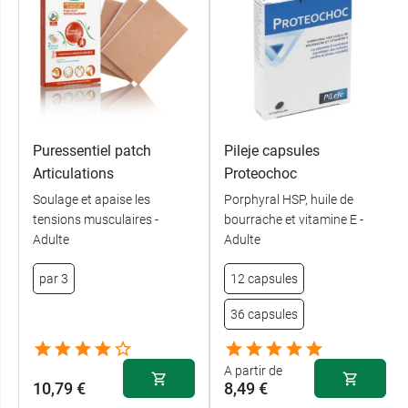
Puressentiel patch
Pileje capsules
Articulations
Proteochoc
Soulage et apaise les
Porphyral HSP, huile de
tensions musculaires -
bourrache et vitamine E -
Adulte
Adulte
par 3
12 capsules
36 capsules
A partir de
10,79 €
8,49 €