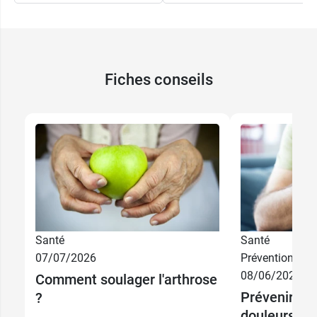
Fiches conseils
Santé
Santé
07/07/2026
Prévention
08/06/2026
Comment soulager l'arthrose
8,49 €
12 capsules
Prévenir et 
?
douleurs art