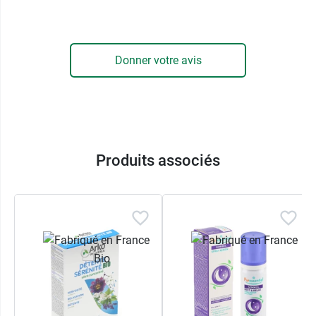
Sans dépendance ni accoutumance
Sans somnolence au réveil
Vegan
Sans gluten
Donner votre avis
Sans lactose
Sans colorant ni conservateur
Sans sucres ajoutés
Sans arôme artificiel
Format 1 mois
Produits associés
*Temps d'endormissement réduit en moyenne de 9 minutes
après 7 jours selon l'étude randomisée réalisée en double
aveugle, contrôlé par placebo sur 60 personnes, âgées de 36
ans en moyenne, diagnostiquées d'insomnie primaire.
Posologie : 1 comprimé/jour - Durée : 2 semaines. J7 :
7ème jour de programme surveillé avec la montre
chronomètre Krono.
Vous retrouverez de la passiflore dans les