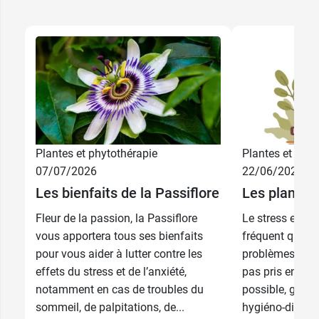
Plantes et phytothérapie
Plantes et phyt
07/07/2026
22/06/2026
12,29 €
75 ml
Les bienfaits de la Passiflore
Les plantes 
23,19 €
Fleur de la passion, la Passiflore
Le stress est u
200 ml
vous apportera tous ses bienfaits
fréquent qui pe
pour vous aider à lutter contre les
problèmes de sa
effets du stress et de l’anxiété,
pas pris en cha
notamment en cas de troubles du
possible, grâce
sommeil, de palpitations, de...
hygiéno-diététi