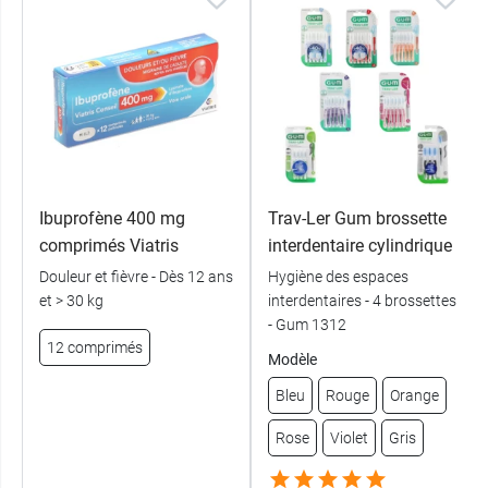
Ibuprofène 400 mg
Trav-Ler Gum brossette
comprimés Viatris
interdentaire cylindrique
Douleur et fièvre - Dès 12 ans
Hygiène des espaces
et > 30 kg
interdentaires - 4 brossettes
- Gum 1312
12 comprimés
Modèle
Bleu
Rouge
Orange
Rose
Violet
Gris