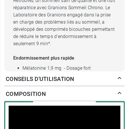
Retrouvez un sommeil sain de qualité et une nuit
réparatrice avec Granions Sommeil Chrono. Le
Laboratoire des Granions engagé dans la prise
en charge des problèmes liés au sommeil, a
développé des comprimés bicouches permettant
de réduire le temps d'endormissement à
seulement 9 min*.
Endormissement plus rapide
Mélatonine 1,9 mg - Dosage fort
GABA 100 mg
CONSEILS D'UTILISATION
Glycine 50 mg
Sommeil de qualité
COMPOSITION
Valériane 100 mg
Passiflore 75 mg
Pavot de Californie 25 mg
Ce complément alimentaire contient
1,9 mg de
mélatonine et 3 plantes relaxantes
répondant à