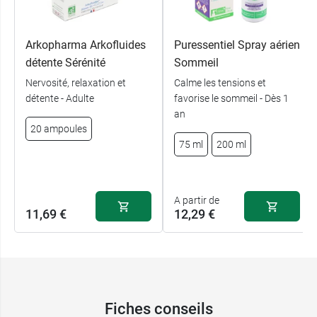
comprimés Sommeil Granions CBD
.
Arkopharma Arkofluides
Puressentiel Spray aérien
Conditionnement :
30 comprimés bicouches
détente Sérénité
Sommeil
Nervosité, relaxation et
Calme les tensions et
Fabricant
détente - Adulte
favorise le sommeil - Dès 1
LABORATOIRE DES GRANIONS
an
20 ampoules
7 Rue de l'Industrie
75 ml
200 ml
98000 MONACO
France
A partir de
11,69 €
12,29 €
Fiches conseils