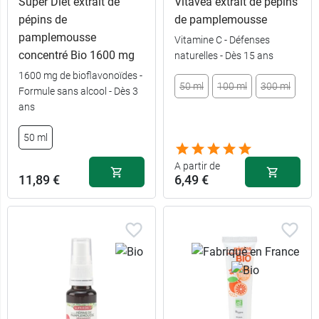
Super Diet extrait de
Vitavea extrait de pépins
pépins de
de pamplemousse
pamplemousse
Vitamine C - Défenses
concentré Bio 1600 mg
naturelles - Dès 15 ans
1600 mg de bioflavonoïdes -
50 ml
100 ml
300 ml
Formule sans alcool - Dès 3
ans
50 ml
A partir de
11,89 €
6,49 €