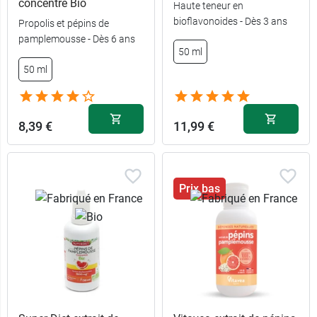
concentré Bio
Haute teneur en
bioflavonoides - Dès 3 ans
Propolis et pépins de
pamplemousse - Dès 6 ans
50 ml
50 ml
8,39 €
11,99 €
Prix bas