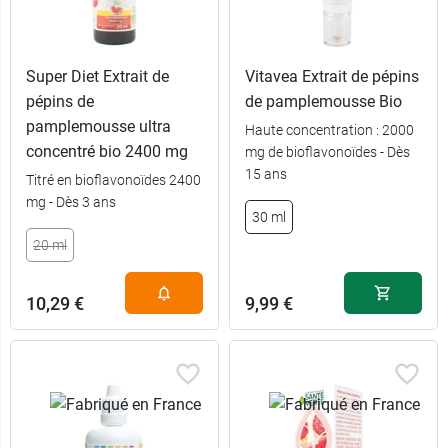
Super Diet Extrait de
Vitavea Extrait de pépins
pépins de
de pamplemousse Bio
pamplemousse ultra
Haute concentration : 2000
concentré bio 2400 mg
mg de bioflavonoïdes - Dès
6,49 €
50 ml
15 ans
Titré en bioflavonoïdes 2400
mg - Dès 3 ans
9,99 €
100 ml
30 ml
20 ml
17,99 €
300 ml
10,29 €
9,99 €