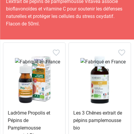
L’extrait de pépins de pamplemousse Vitavea associe
bioflavonoïdes et vitamine C pour soutenir les défenses
naturelles et protéger les cellules du stress oxydatif.
Flacon de 50ml.
Ladrôme Propolis et
Les 3 Chênes extrait de
Pépins de
pépins pamplemousse
Pamplemousse
bio