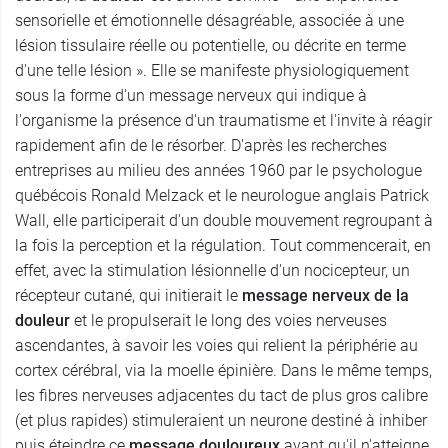
sensorielle et émotionnelle désagréable, associée à une
lésion tissulaire réelle ou potentielle, ou décrite en terme
d'une telle lésion ». Elle se manifeste physiologiquement
sous la forme d'un message nerveux qui indique à
l'organisme la présence d'un traumatisme et l'invite à réagir
rapidement afin de le résorber. D'après les recherches
entreprises au milieu des années 1960 par le psychologue
québécois Ronald Melzack et le neurologue anglais Patrick
Wall, elle participerait d'un double mouvement regroupant à
la fois la perception et la régulation. Tout commencerait, en
effet, avec la stimulation lésionnelle d'un nocicepteur, un
récepteur cutané, qui initierait le
message nerveux de la
douleur
et le propulserait le long des voies nerveuses
ascendantes, à savoir les voies qui relient la périphérie au
cortex cérébral, via la moelle épinière. Dans le même temps,
les fibres nerveuses adjacentes du tact de plus gros calibre
(et plus rapides) stimuleraient un neurone destiné à inhiber
puis éteindre ce
message douloureux
avant qu'il n'atteigne