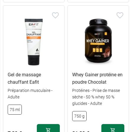
Gel de massage
Whey Gainer protéine en
chauffant Eafit
poudre Chocolat
Préparation musculaire -
Protéines - Prise de masse
Adulte
sèche - 50 % whey 50 %
13,99 €
90 capsules
glucides - Adulte
75 ml
27,99 €
180 capsules
750 g