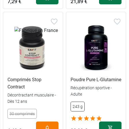
7,29 €
21,89 €
Comprimés Stop
Poudre Pure L-Glutamine
Contract
Récupération sportive -
Adulte
Décontractant musculaire -
Dès 12 ans
243 g
30 comprimés