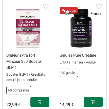
Prix bas
Bruleur extra fort
Gélules Pure Creatine
Minceur 360 Booster
Efforts intenses - Adulte
GLP-1
90 gélules
Booster GLP-1 - Résultats
dès 15 jours - Adulte
60 comprimés
22,99 €
14,49 €