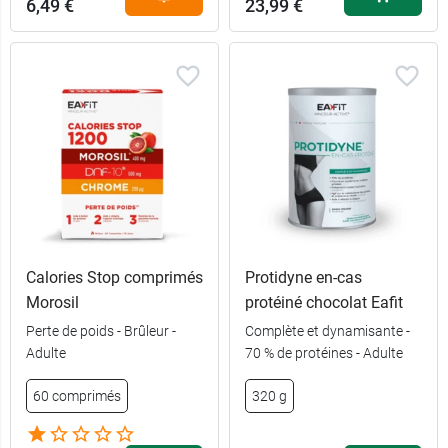
6,49 €
23,99 €
Calories Stop comprimés
Protidyne en-cas
Morosil
protéiné chocolat Eafit
Perte de poids - Brûleur -
Complète et dynamisante -
Adulte
70 % de protéines - Adulte
60 comprimés
320 g