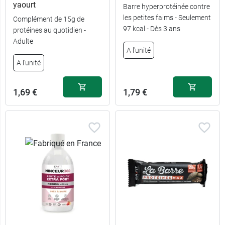
yaourt
Barre hyperprotéinée contre
les petites faims - Seulement
Complément de 15g de
97 kcal - Dès 3 ans
protéines au quotidien -
Adulte
A l'unité
A l'unité
Fruits des
17,99 €
1,69 €
1,79 €
bois - 275 g
275 g -
19,99 €
Matcha
Ananas