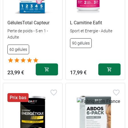
GélulesTotal Capteur
L Carnitine Eafit
Perte de poids - 5 en 1 -
Sport et Energie - Adulte
Adulte
90 gélules
60 gélules
23,99 €
17,99 €
Prix bas