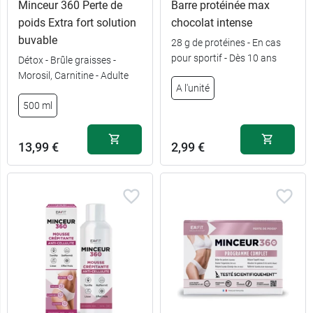
Minceur 360 Perte de
Barre protéinée max
poids Extra fort solution
chocolat intense
buvable
28 g de protéines - En cas
pour sportif - Dès 10 ans
Détox - Brûle graisses -
Morosil, Carnitine - Adulte
A l'unité
500 ml
13,99 €
2,99 €