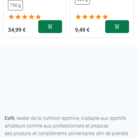
750 g
34,99 €
9,49 €
Eafit
, leader de la nutrition sportive, s’adapte aux sportifs
amateurs comme aux professionnels et propose
des produits et compléments alimentaires afin de prendre
soin de son corps.
Eafit fait partie de EA Pharma, un regroupement de
laboratoires et de marques comme
Granions
, les