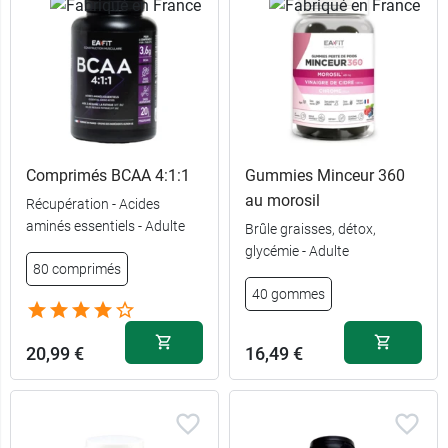
Comprimés BCAA 4:1:1
Gummies Minceur 360
au morosil
Récupération - Acides
aminés essentiels - Adulte
Brûle graisses, détox,
glycémie - Adulte
80 comprimés
40 gommes
20,99 €
16,49 €