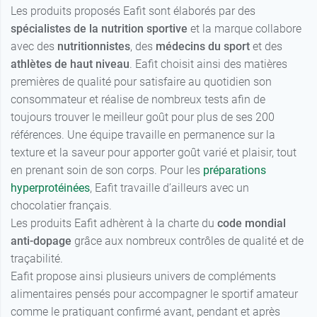
athlètes de haut niveau
. Eafit choisit ainsi des matières
premières de qualité pour satisfaire au quotidien son
consommateur et réalise de nombreux tests afin de
toujours trouver le meilleur goût pour plus de ses 200
références. Une équipe travaille en permanence sur la
texture et la saveur pour apporter goût varié et plaisir, tout
en prenant soin de son corps. Pour les
préparations
hyperprotéinées
, Eafit travaille d’ailleurs avec un
chocolatier français.
Les produits Eafit adhèrent à la charte du
code mondial
anti-dopage
grâce aux nombreux contrôles de qualité et de
traçabilité.
Eafit propose ainsi plusieurs univers de compléments
alimentaires pensés pour accompagner le sportif amateur
comme le pratiquant confirmé avant, pendant et après
l’effort. La marque développe des solutions dédiées à la
construction musculaire
, à la performance et à l’énergie
pendant l’effort, ainsi qu’à la récupération
post-effort
. Eafit