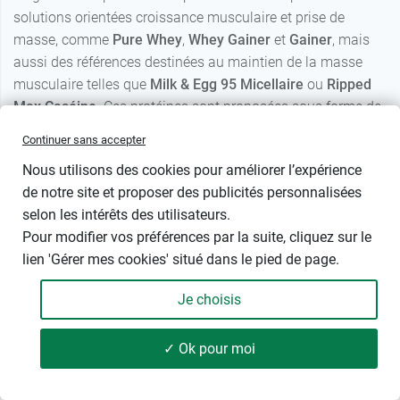
musculaire telles que
Milk & Egg 95 Micellaire
ou
Ripped
Max Caséine
. Ces protéines sont proposées sous forme de
poudres faciles à diluer, intégrant selon les formules
vitamines, minéraux et autres nutriments.
Pour compléter l’apport protéique au quotidien, Eafit
propose également des solutions pratiques comme
Continuer sans accepter
Protidyne
,
Amino Max Pro
ou
Protisoya
, cette dernière
Nous utilisons des cookies pour améliorer l’expérience
reposant sur des protéines d’origine végétale à base de
de notre site et proposer des publicités personnalisées
soja.
selon les intérêts des utilisateurs.
Les
barres protéinées Eafit
constituent une alternative
Pour modifier vos préférences par la suite, cliquez sur le
nomade pour répartir les apports protéiques sur la journée.
lien 'Gérer mes cookies' situé dans le pied de page.
Disponibles en plusieurs saveurs, elles sont complétées par
les Barres Fit Eafit, proposées également en version vegan,
Je choisis
afin de répondre à différents profils et préférences
alimentaires.
✓ Ok pour moi
50 produits
FILTRER
Performance et énergie : compléments