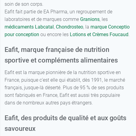
médicaments Labcatal
,
Chondrosteo
, la
marque Conceptio
pour conception
ou encore les
Lotions et Crèmes Foucaud
.
Eafit, marque française de nutrition
sportive et compléments alimentaires
Eafit est la marque pionnière de la nutrition sportive en
France, puisque c’est elle qui établit, dès 1991, le marché
français, jusque-là déserté. Plus de 95 % de ses produits
sont fabriqués en France, Eafit est aussi très populaire
dans de nombreux autres pays étrangers.
Eafit, des produits de qualité et aux goûts
savoureux
Les produits proposés Eafit sont élaborés par des
spécialistes de la nutrition sportive
et la marque collabore
avec des
nutritionnistes
, des
médecins du sport
et des