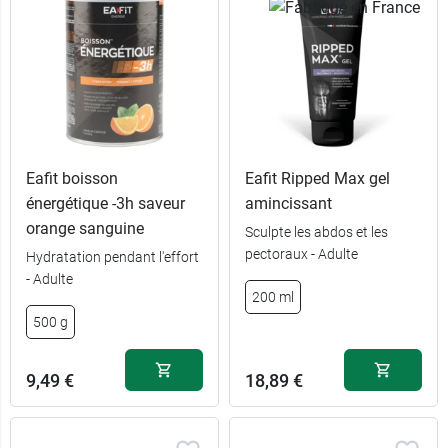
Eafit boisson
Eafit Ripped Max gel
énergétique -3h saveur
amincissant
orange sanguine
Sculpte les abdos et les
pectoraux - Adulte
Hydratation pendant l'effort
- Adulte
200 ml
500 g
9,49 €
18,89 €