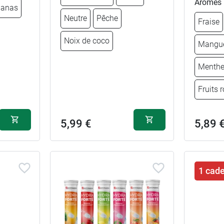
Arômes
anas
Neutre
Pêche
Fraise
Noix de coco
Mangue
Menthe
Fruits 
5,99 €
5,89 
Framboise
5,99 €
Fraise
cassis
1 cad
5,99 €
Iced tea pêche
Tropical