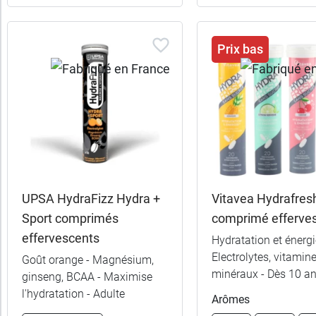
Prix bas
8,49 €
Menthe
8,49 €
Pastèque
UPSA HydraFizz Hydra +
Vitavea Hydrafres
Sport comprimés
comprimé efferve
8,49 €
Pêche
effervescents
Hydratation et énergi
Electrolytes, vitamine
Goût orange - Magnésium,
8,49 €
Fruits des bois
minéraux - Dès 10 a
ginseng, BCAA - Maximise
l'hydratation - Adulte
Arômes
8,49 €
Neutre