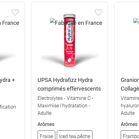
ydra +
UPSA Hydrafizz Hydra
Granio
comprimés effervescents
Collag
Electrolytes - Vitamine C -
Vitamine
Maximise l'hydratation -
hyaluron
fication
Adulte
Adulte
Arômes
Arômes
Fraise
Iced tea pêche
Frambo