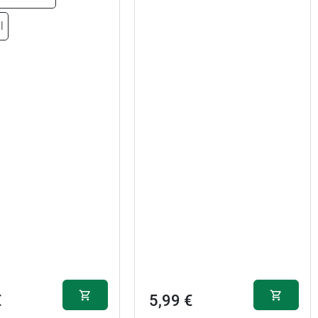
l
€
5,99 €