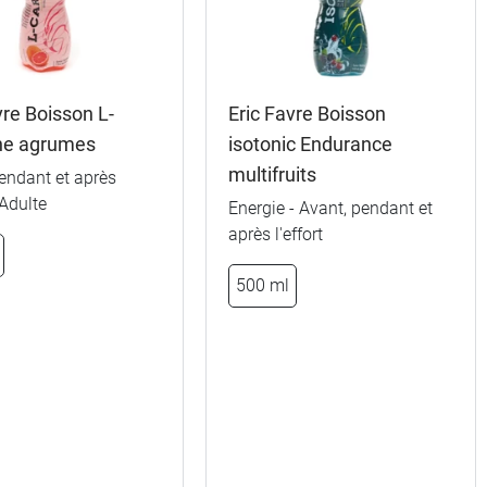
5,89 €
vre Boisson L-
Eric Favre Boisson
5,89 €
ine agrumes
isotonic Endurance
multifruits
endant et après
5,89 €
- Adulte
Energie - Avant, pendant et
après l'effort
5,89 €
sion
500 ml
5,89 €
on
5,89 €
5,89 €
s