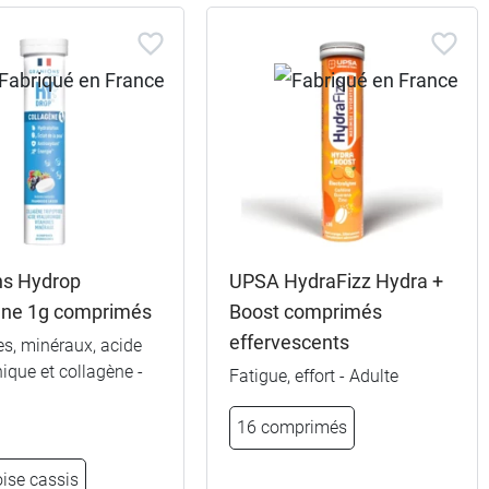
ns Hydrop
UPSA HydraFizz Hydra +
ène 1g comprimés
Boost comprimés
effervescents
s, minéraux, acide
ique et collagène -
Fatigue, effort - Adulte
16 comprimés
ise cassis