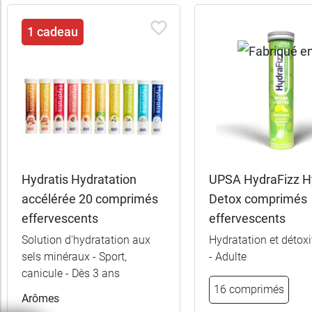
Trier
1 cadeau
les
produits
Trier
Par défaut
trer
es
ltats
Hydratis Hydratation
UPSA HydraFizz H
35
accélérée 20 comprimés
Detox comprimés
uits)
effervescents
effervescents
Marques
Solution d'hydratation aux
Hydratation et détoxi
sels minéraux - Sport,
- Adulte
canicule - Dès 3 ans
Fabriqué
16 comprimés
Arômes
en