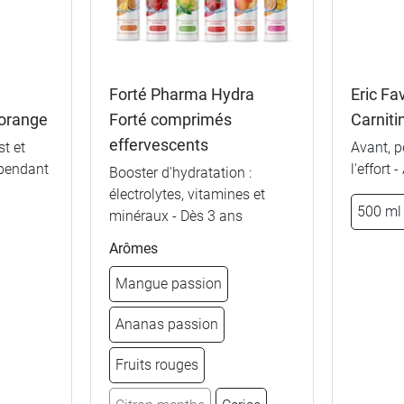
Fraise
Forté Pharma Hydra
Eric Fa
 orange
Forté comprimés
Carnit
Citron
effervescents
t et
Avant, p
Pêche
 pendant
l'effort 
Booster d'hydratation :
électrolytes, vitamines et
500 ml
5,99 €
Fruits rouges
Mangue pas
minéraux - Dès 3 ans
Arômes
5,99 €
Citron
Menthe Citr
Mangue passion
5,99 €
Neutre
Neutre
Ananas passion
5,99 €
Pêche
Fruits rouge
Fruits rouges