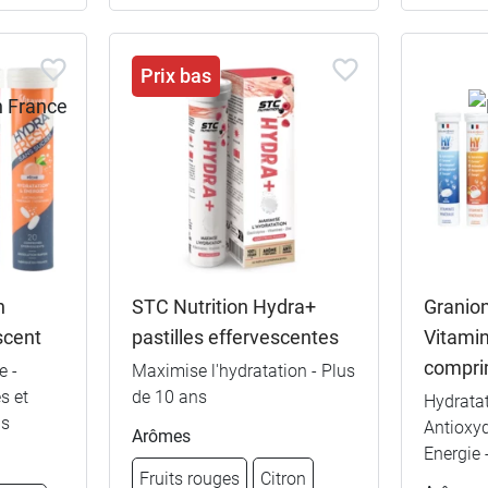
Prix bas
h
STC Nutrition Hydra+
Granio
scent
pastilles effervescentes
Vitami
compr
e -
Maximise l'hydratation - Plus
s et
de 10 ans
Hydratat
ns
Antioxyd
Arômes
Energie 
Fruits rouges
Citron