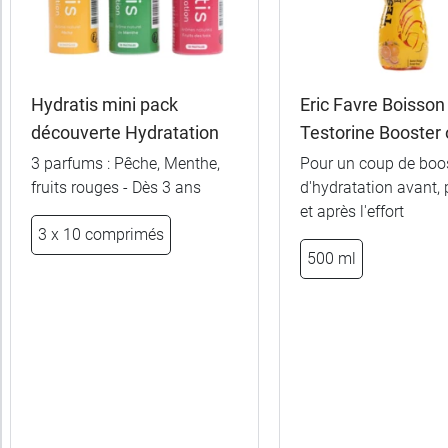
Hydratis mini pack
Eric Favre Boisson
découverte Hydratation
Testorine Booster
3 parfums : Pêche, Menthe,
Pour un coup de boos
fruits rouges - Dès 3 ans
d'hydratation avant,
et après l'effort
3 x 10 comprimés
500 ml
5,99 €
Citron
5,99 €
Pêche
5,99 €
Ananas