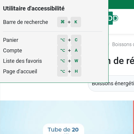
4,9
Voir les 58579 avis
Utilitaire d'accessibilité
Barre de recherche
Menu
+
⌘
K
Panier
+
⌥
C
Accueil
Minceur - Sport
Boissons et barres
Boissons d
Compte
+
⌥
A
Boisson de ré
Liste des favoris
+
⌥
W
Page d'accueil
+
⌥
H
Boissons énergét