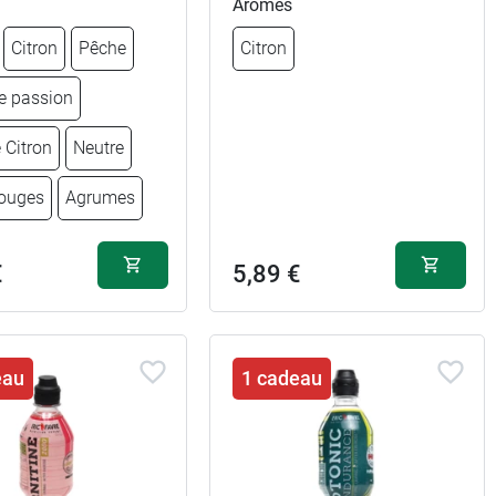
Arômes
Citron
Pêche
Citron
 passion
 Citron
Neutre
rouges
Agrumes
€
5,89 €
5,89 €
eau
1 cadeau
5,89 €