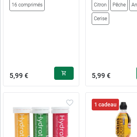
16 comprimés
Citron
Pêche
An
8,49 €
Kiwi
Cerise
8,49 €
Ananas
Citron fleur de
8,49 €
sureau
Citronnelle et
8,49 €
gingembre
5,99 €
5,99 €
8,49 €
Miel citron
8,49 €
Pomme cannelle
1 cadeau
8,49 €
Mangue passion