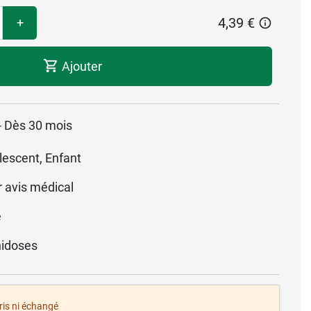
4,39 €
+
Ajouter
 - Dès 30 mois
lescent, Enfant
r avis médical
é
idoses
pris ni échangé