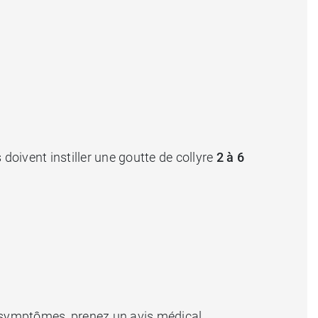
oivent instiller une goutte de collyre
2 à 6
 symptômes, prenez un avis médical.