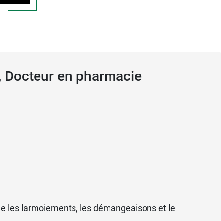
t tout autre traitement en cours à votre
 produit.
t, Docteur en pharmacie
omme les larmoiements, les démangeaisons et le