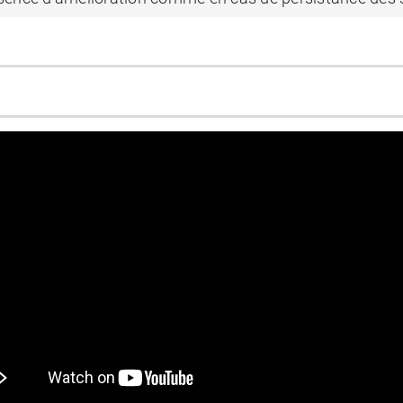
 collyre, instiller les collyres à 15 minutes d'intervalle.
romoptic collyre antihistaminiq
s en cas d'antécédent d'allergie à l'un des composants d
nt demander conseil à votre médecin ou à votre pharma
être ressentie après l'administration du collyre. Vous d
achine.