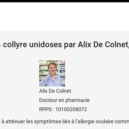
 plusieurs médicaments, il faut signaler systématiquemen
à votre médecin ou pharmacien ou consulter la notice du
 collyre unidoses par Alix De Colne
 laboratoire commercialise le
gel ophtalmique Liposic
.
Alix De Colnet
Docteur en pharmacie
RPPS : 10100208072
iné à atténuer les symptômes liés à l’allergie oculaire c