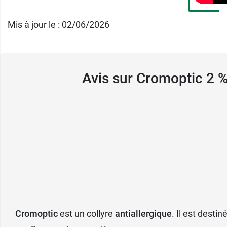
Pour éviter d’éventuelles interactions entre
Mis à jour le : 02/06/2026
médecin ou à votre pharmacien.
Pour plus d'information, demandez conseil 
Avis sur Cromoptic 2 %
Conditionnement :
30 unidoses
Si vous souffrez de sécheresse oculaire, ce
Cromoptic
est un collyre
antiallergique
. Il est dest