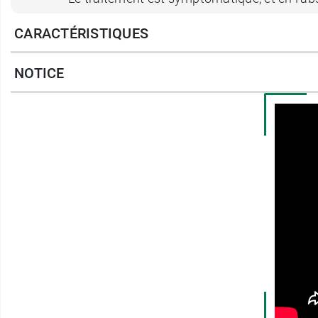
CARACTÉRISTIQUES
En cas de traitement concomitant par un autre
NOTICE
Précautions d'emploi de C
Cromoptic 2% en collyre ne doit pas être pri
Les femmes enceintes ou allaitantes devro
Attention une gêne visuelle passagère peut 
pour conduire un véhicule ou utiliser une m