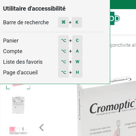
4,9
Voir les 58579 avis
Utilitaire d'accessibilité
Barre de recherche
Menu
+
⌘
K
Panier
+
⌥
C
Accueil
Médicaments
Ophtalmologie
Conjonctivite al
Compte
+
⌥
A
Liste des favoris
+
⌥
W
Page d'accueil
+
⌥
H