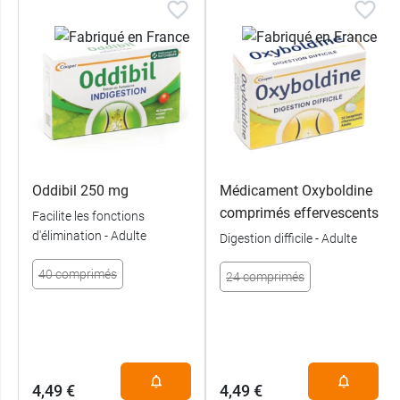
de deux heures avec un antiacide) et il ne devra
pas être pris en même temps qu'un autre
traitement.
Marga ne devra pas être pris avec des
médicaments quinidiniques.
Conditionnement :
48 comprimés
Oddibil 250 mg
Médicament Oxyboldine
En cas de digestion difficile, les laboratoires
comprimés effervescents
Facilite les fonctions
Cooper vous propose les
comprimés
d'élimination - Adulte
Digestion difficile - Adulte
effervescents Oxyboldine
.
40 comprimés
24 comprimés
4,49 €
4,49 €