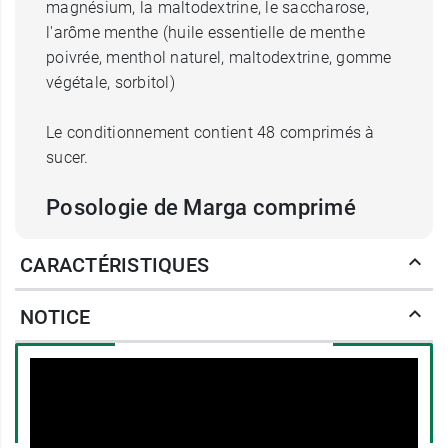
magnésium, la maltodextrine, le saccharose,
l'arôme menthe (huile essentielle de menthe
poivrée, menthol naturel, maltodextrine, gomme
végétale, sorbitol)
Le conditionnement contient 48 comprimés à
sucer.
Posologie de Marga comprimé
Lors d'acidité, de
brûlure d'estomac
, la
CARACTÉRISTIQUES
posologie qui vous est recommandée est de
prendre 6 comprimés à sucer maximum par 24
NOTICE
heures, à adapter suivant l'amélioration des
symptômes.
Il vous est conseillé de prendre ces comprimés
au moment des douleurs
et/ou
après les repas
ou selon l'ordonnance de votre médecin.