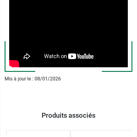
Le traitement ne doit pas durer plus de 7 jours
sans avis médical.
Contre-indications des
pastilles Marga pour l'estomac
Marga
est contre-indiqué en cas d'insuffisance
rénale sévère.
Mis à jour le : 08/01/2026
Il vous est conseillé de consulter votre médecin
en cas de doute ou si votre état ne s'est pas
amélioré au bout de 7 jours ou si les douleurs
sont associées à de la fièvre, ou des
vomissements.
Produits associés
Ce traitement devra être pris à distance (environ