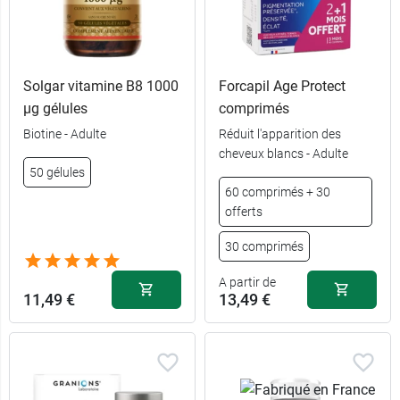
Solgar vitamine B8 1000
Forcapil Age Protect
µg gélules
comprimés
Biotine - Adulte
Réduit l'apparition des
cheveux blancs - Adulte
50 gélules
60 comprimés + 30
offerts
30 comprimés
A partir de
11,49 €
13,49 €