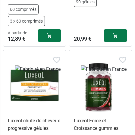
5,29 €
90 gélules
comprimés
60 comprimés
150
12,09 €
3 x 60 comprimés
comprimés
A partir de
12,89 €
20,99 €
Luxeol chute de cheveux
Luxéol Force et
progressive gélules
Croissance gummies