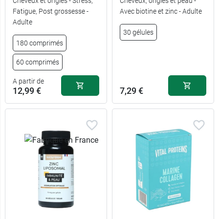
Cheveux et ongles - Stress,
Cheveux, ongles et peau -
Fatigue, Post grossesse -
Avec biotine et zinc - Adulte
Adulte
30 gélules
180 comprimés
60 comprimés
A partir de
12,99 €
7,29 €