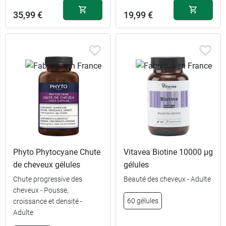
35,99 €
19,99 €
13,89 €
60 capsules
Phyto Phytocyane Chute
Vitavea Biotine 10000 µg
de cheveux gélules
gélules
Chute progressive des
Beauté des cheveux - Adulte
cheveux - Pousse,
60 gélules
croissance et densité -
Adulte