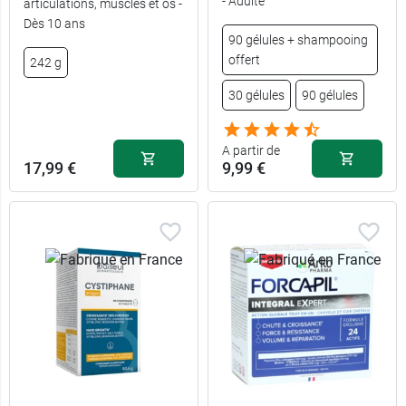
6,39 €
- Adulte
articulations, muscles et os -
Dès 10 ans
90 gélules + shampooing
15,69 €
150 gélules
offert
242 g
30 gélules
90 gélules
24,89 €
270 gélules
A partir de
17,99 €
9,99 €