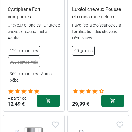
Cystiphane Fort
Luxéol cheveux Pousse
comprimés
et croissance gélules
Cheveux et ongles - Chute de
Favorise la croissance et la
cheveux réactionnelle -
fortification des cheveux -
10,99 €
30 gélules
Adulte
Dès 12 ans
25,99 €
90 gélules
120 comprimés
90 gélules
360 comprimés
360 comprimés - Après
bébé
A partir de
12,49 €
29,99 €