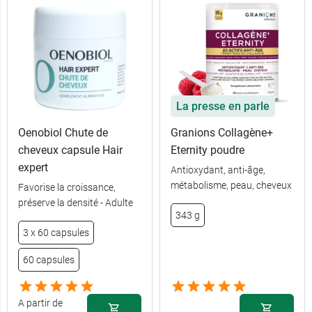
La presse en parle
Oenobiol Chute de
Granions Collagène+
cheveux capsule Hair
Eternity poudre
expert
Antioxydant, anti-âge,
métabolisme, peau, cheveux
Favorise la croissance,
préserve la densité - Adulte
343 g
3 x 60 capsules
60 capsules
A partir de