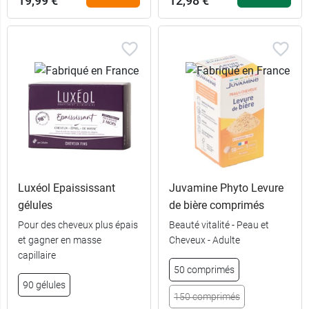
19,99 €
12,98 €
Luxéol Epaississant
Juvamine Phyto Levure
gélules
de bière comprimés
Pour des cheveux plus épais
Beauté vitalité - Peau et
et gagner en masse
Cheveux - Adulte
capillaire
50 comprimés
90
12,98 €
90 gélules
comprimés
150 comprimés