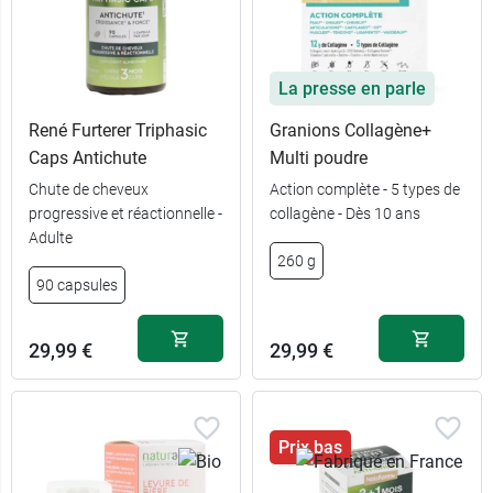
La presse en parle
René Furterer Triphasic
Granions Collagène+
Caps Antichute
Multi poudre
Chute de cheveux
Action complète - 5 types de
progressive et réactionnelle -
collagène - Dès 10 ans
Adulte
260 g
90 capsules
90
13,49 €
comprimés
29,99 €
29,99 €
3 x 90
39,99 €
comprimés
Prix bas