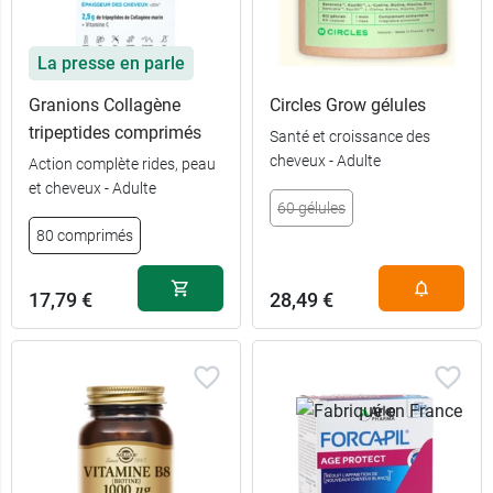
La presse en parle
Granions Collagène
Circles Grow gélules
tripeptides comprimés
Santé et croissance des
cheveux - Adulte
Action complète rides, peau
et cheveux - Adulte
60 gélules
60
19,99 €
80 comprimés
comprimés
180
39,99 €
17,79 €
28,49 €
comprimés