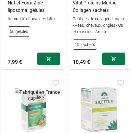
Nat et Form Zinc
Vital Proteins Marine
liposomal gélules
Collagen sachets
Immunité et peau - Adulte
Peptides de collagène marin
- Peau, cheveux, ongles - Os
60 gélules
et muscles - Adulte
180
29,49 €
comprimés
10 sachets
60
12,99 €
comprimés
7,99 €
10,49 €