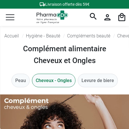
Livraison offerte dès 59€
Accueil
Hygiène - Beauté
Compléments beauté
Cheve
Complément alimentaire
Cheveux et Ongles
Peau
Cheveux - Ongles
Levure de biere