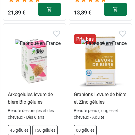
12,98 €
60 gélules
21,89 €
13,89 €
Prix bas
Arkogelules levure de
Granions Levure de bière
bière Bio gélules
et Zinc gélules
Beauté des ongles et des
Beauté peaux, ongles et
cheveux - Dès 6 ans
cheveux - Adulte
45 gélules
150 gélules
60 gélules