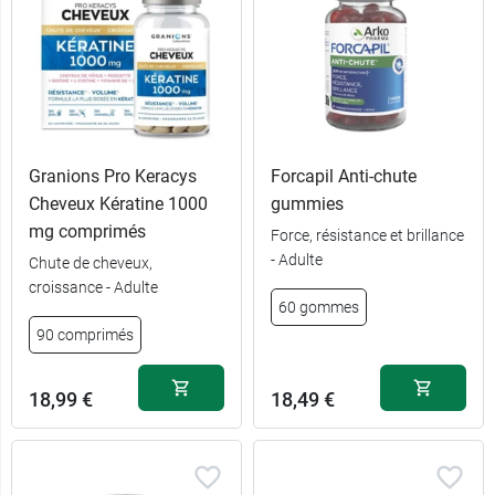
Granions Pro Keracys
Forcapil Anti-chute
Cheveux Kératine 1000
gummies
mg comprimés
Force, résistance et brillance
- Adulte
Chute de cheveux,
60
croissance - Adulte
26,38 €
comprimés +
60 gommes
30 offerts
90 comprimés
30
13,49 €
comprimés
18,99 €
18,49 €