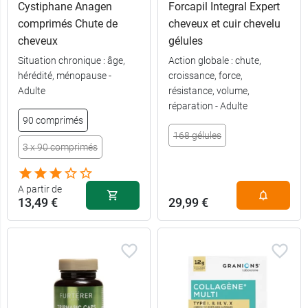
Cystiphane Anagen
Forcapil Integral Expert
comprimés Chute de
cheveux et cuir chevelu
cheveux
gélules
90 gélules +
29,99 €
Situation chronique : âge,
Action globale : chute,
shampooing
offert
hérédité, ménopause -
croissance, force,
Adulte
résistance, volume,
9,99 €
réparation - Adulte
30 gélules
90 comprimés
168 gélules
26,99 €
90 gélules
3 x 90 comprimés
A partir de
13,49 €
29,99 €