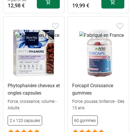
12,98 €
19,99 €
Phytophanère cheveux et
Forcapil Croissance
ongles capsules
gummies
Force, croissance, volume -
Force, pousse, brillance - Dès
Adulte
15 ans
120 gélules +
2 x 120 capsules
60 gommes
24,49 €
60 offertes