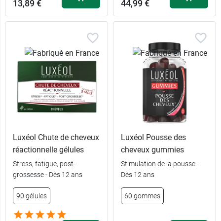
13,89 €
44,99 €
Luxéol Chute de cheveux
Luxéol Pousse des
réactionnelle gélules
cheveux gummies
Stress, fatigue, post-
Stimulation de la pousse -
grossesse - Dès 12 ans
Dès 12 ans
90 gélules
60 gommes
3 x 60
25,98 €
capsules