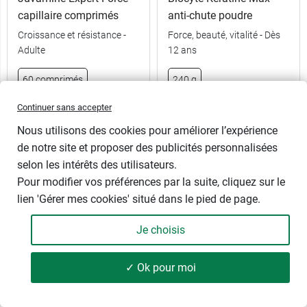
capillaire comprimés
anti-chute poudre
Croissance et résistance -
Force, beauté, vitalité - Dès
Adulte
12 ans
60 comprimés
240 g
Continuer sans accepter
9,29 €
26,98 €
Nous utilisons des cookies pour améliorer l’expérience
de notre site et proposer des publicités personnalisées
selon les intérêts des utilisateurs.
Pour modifier vos préférences par la suite, cliquez sur le
lien 'Gérer mes cookies' situé dans le pied de page.
Je choisis
✓ Ok pour moi
101 produits
FILTRER
Klorane Antichute Force
Nat et Form Complexe