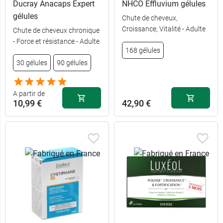
Ducray Anacaps Expert
NHCO Effluvium gélules
gélules
Chute de cheveux,
Croissance, Vitalité - Adulte
Chute de cheveux chronique
- Force et résistance - Adulte
168 gélules
30 gélules
90 gélules
60
22,89 €
comprimés +
180 gélules +
22,49 €
30 offerts
60 gélules
A partir de
10,99 €
42,90 €
30
11,49 €
11,99 €
60 gélules
comprimés