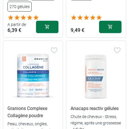
270 gélules
A partir de
6,39 €
9,49 €
Granions Complexe
Anacaps reactiv gélules
Collagène poudre
Chute de cheveux - Stress,
régime, après une grossesse
Peau, cheveux, ongles,
45 gélules