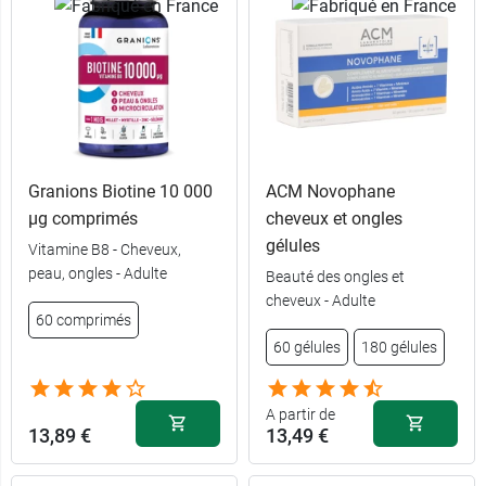
Granions Biotine 10 000
ACM Novophane
µg comprimés
cheveux et ongles
gélules
Vitamine B8 - Cheveux,
peau, ongles - Adulte
Beauté des ongles et
cheveux - Adulte
120
60 comprimés
12,49 €
comprimés
60 gélules
180 gélules
360
35,99 €
comprimés
A partir de
13,89 €
13,49 €
360
34,99 €
comprimés -
Après bébé