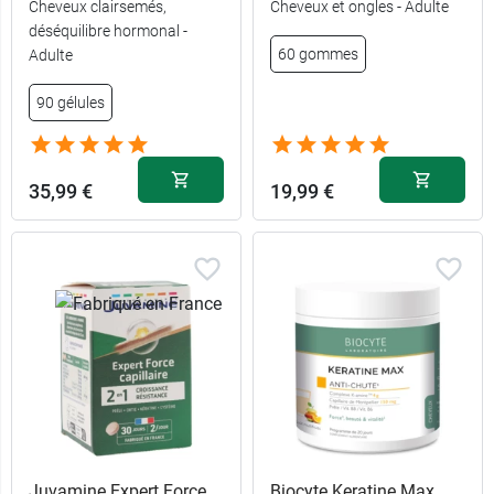
Cheveux clairsemés,
Cheveux et ongles - Adulte
déséquilibre hormonal -
60 gommes
Adulte
60
12,89 €
comprimés
90 gélules
3 x 60
23,98 €
comprimés
35,99 €
19,99 €
Juvamine Expert Force
Biocyte Keratine Max