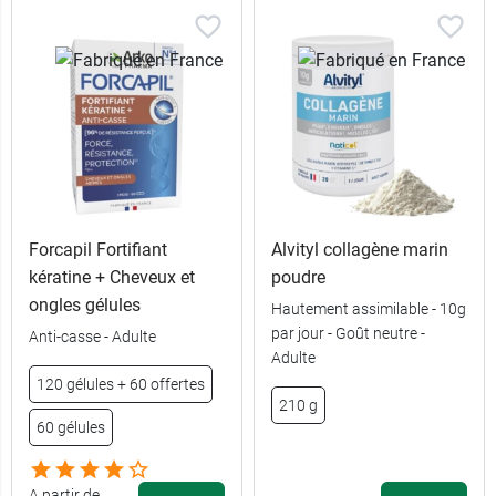
Forcapil Fortifiant
Alvityl collagène marin
kératine + Cheveux et
poudre
ongles gélules
Hautement assimilable - 10g
par jour - Goût neutre -
Anti-casse - Adulte
Adulte
13,49 €
60 gélules
120 gélules + 60 offertes
210 g
60 gélules
27,99 €
180 gélules
A partir de