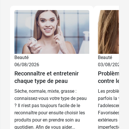
Fabricant
VITALCO
7 rue Paul Lelong
75002 PARIS
France
01 40 41 06 38
Beauté
Beauté
06/08/2026
03/08/2026
Reconnaître et entretenir
Problèmes d
chaque type de peau
contre les i
Sèche, normale, mixte, grasse :
Les problèmes
connaissez-vous votre type de peau
parfois la vie 
? Il n'est pas toujours facile de le
l'adolescence e
reconnaître pour ensuite choisir les
Favorisées par 
produits pour en prendre soin au
extérieurs et int
quotidien. Afin de vous aider...
imperfections 