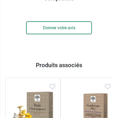
l'utilisation des extraits végétaux concentrés
contenus dans la formule.
Chaga Plus est le parfait allié pour prendre soin
Donner votre avis
de sa peau et de ses cheveux.
Le zinc contribue au maintien d'une peau
1
normale
.
Le sélénium et le zinc contribuent au
2
maintien de cheveux normaux
.
Le sureau aide à lutter contre le stress
Produits associés
3
oxydatif
.
Le
champignon Chaga
, également connu sous le
nom d'
Inonotus
obliquus
, est originaire du nord
de la Scandinavie et de la Sibérie, où il pousse
souvent sur les bouleaux. Il est également
appelé « diamant de la forêt » du fait de son
apparence minérale et aussi de ses propriétés
nutritionnelles.