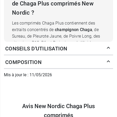
de Chaga Plus comprimés New
Nordic ?
Les comprimés Chaga Plus contiennent des
extraits concentrés de
champignon Chaga
, de
Sureau, de Pleurote Jaune, de Poivre Long, des
vitamines B12, B6, et D ainsi que de l'Acide
CONSEILS D'UTILISATION
folique (B9), du Zinc, du Sélénium et du Cuivre.
1
Le
Zinc
contribue au maintien d'une peau
COMPOSITION
normale.
Le
Sélénium
et le
Zinc
contribuent au
Mis à jour le : 11/05/2026
2
maintien de cheveux normaux
.
3
Les extraits de
Sureau
et de
Pleurote
Jaune
, riches en antioxydants, renforcent la
formule. Le Pleurote Jaune est riche en
ergothionéine, un acide aminé naturel
Avis New Nordic Chaga Plus
unique.
Le
Poivre Long
comprimés
favorise l'absorption et