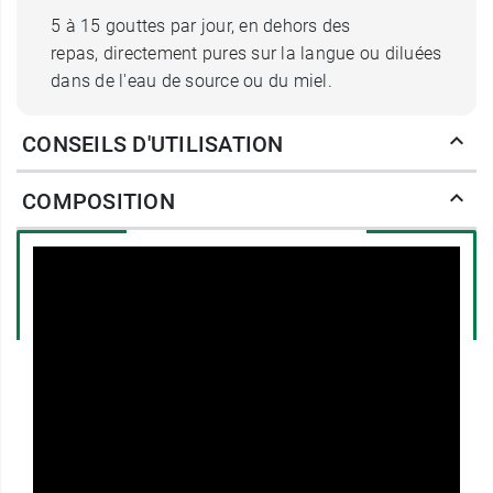
5 à 15 gouttes par jour, en dehors des
repas, directement pures sur la langue ou diluées
dans de l'eau de source ou du miel.
Conditionnement
: Flacon de 30 ml
CONSEILS D'UTILISATION
Vous pouvez lire notre fiche-conseils sur les
COMPOSITION
bienfaits de la Sauge pour la santé
.
Certains bourgeons bénéficient d'une attention
plus exclusive de la part de HerbalGem comme
c'est le cas de l'
extrait de bourgeons d'Airelle bio
.
Fabricant
HERBALGEM
Place des Chasseurs Ardennais
B-6690 Vielsalm