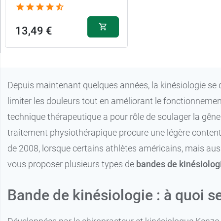
13,99 €
9,99 €
Beige
Rose
13,49 €
13,99 €
9,99 €
Bleu
Noir
Depuis maintenant quelques années, la kinésiologie s
limiter les douleurs tout en améliorant le fonctionnemen
technique thérapeutique a pour rôle de soulager la gê
traitement physiothérapique procure une légère contenti
de 2008, lorsque certains athlètes américains, mais aus
vous proposer plusieurs types de
bandes de kinésiolog
Bande de kinésiologie : à quoi se