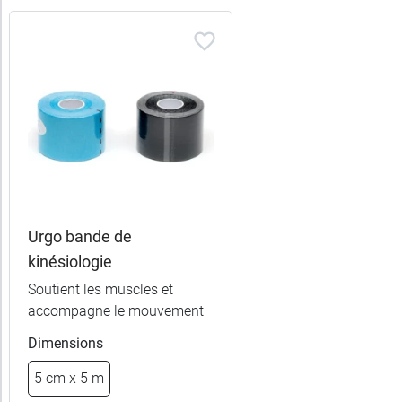
Urgo bande de
kinésiologie
Soutient les muscles et
accompagne le mouvement
13,99 €
9,99 €
Noir
Beige
Dimensions
13,99 €
9,99 €
Rose
Bleu
5 cm x 5 m