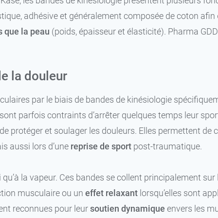
Kase, les bandes de kinésiologie présentent plusieurs fonc
astique, adhésive et généralement composée de coton afin d
 que la peau
(poids, épaisseur et élasticité). Pharma GD
e la douleur
culaires par le biais de bandes de kinésiologie spécifique
nt parfois contraints d’arrêter quelques temps leur sport
de protéger et soulager les douleurs. Elles permettent de
is aussi lors d’une
reprise de sport
post-traumatique.
si qu’à la vapeur. Ces bandes se collent principalement su
action musculaire ou un
effet relaxant
lorsqu’elles sont app
ment reconnues pour leur
soutien dynamique
envers les mu