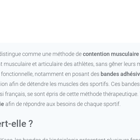
12,99 €
Bleu - 5 cm x 5 m
12,99 €
Noir - 5 cm x 5 m
e distingue comme une méthode de
contention musculaire
t musculaire et articulaire des athlètes, sans gêner leurs
ne fonctionnelle, notamment en posant des
bandes adhési
on afin de détendre les muscles des sportifs. Ces bandes 
si français, se sont épris de cette méthode thérapeutique
ie
afin de répondre aux besoins de chaque sportif.
rt-elle ?