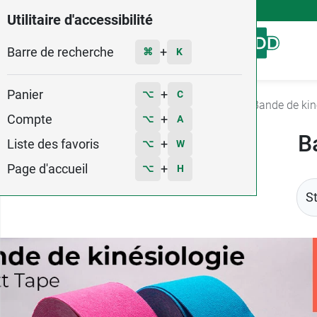
4,9
Voir les 58579 avis
Utilitaire d'accessibilité
Barre de recherche
Menu
+
⌘
K
Panier
+
⌥
C
Accueil
Minceur - Sport
Maintien sportif
Bande de kin
Compte
+
⌥
A
B
Liste des favoris
+
⌥
W
Page d'accueil
+
⌥
H
S