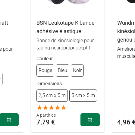
hatt
BSN Leukotape K bande
Wundm
adhésive élastique
kinésio
genou 
Bande de kinésiologie pour
taping neuroproprioceptif
e pour
Amélior
muscula
Couleur
Rouge
Bleu
Noir
e
Dimensions
2,5 cm x 5 m
5 cm x 5 m
A partir de
7,79 €
4,96 