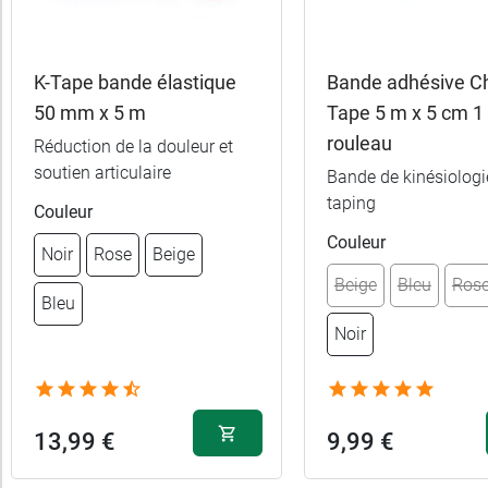
trer
es
ltats
K-Tape bande élastique
Bande adhésive C
(6
50 mm x 5 m
Tape 5 m x 5 cm 1
uits)
rouleau
Réduction de la douleur et
soutien articulaire
Marques
Bande de kinésiologi
taping
Couleur
Fabriqué
Couleur
Noir
Rose
Beige
en
Beige
Bleu
Ros
Bleu
France
Noir
Promotions
Forme
13,99 €
9,99 €