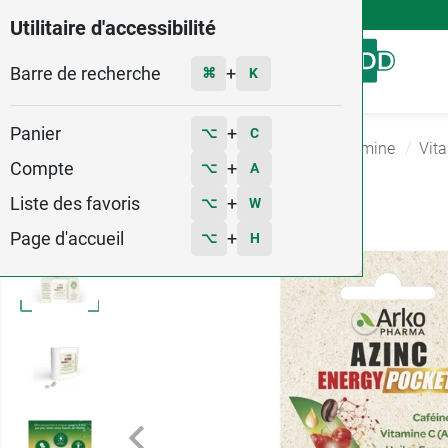
4,9
Voir les 58579 avis
Utilitaire d'accessibilité
Barre de recherche
Menu
+
⌘
K
Panier
+
⌥
C
Accueil
Santé
Complément Alimentaire Vitamine
Vita
Compte
+
⌥
A
2
Liste des favoris
+
⌥
W
Page d'accueil
+
⌥
H