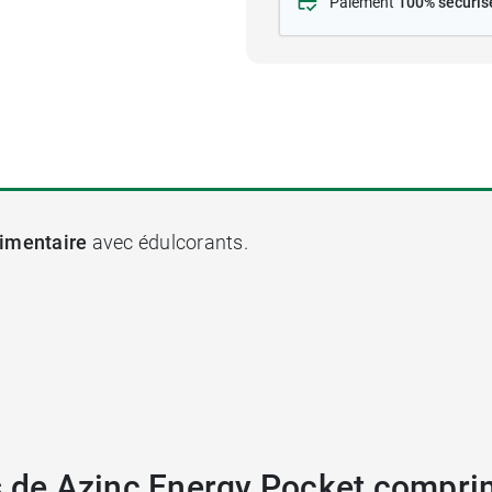
Paiement
100% sécuris
imentaire
avec édulcorants.
ts de Azinc Energy Pocket compri