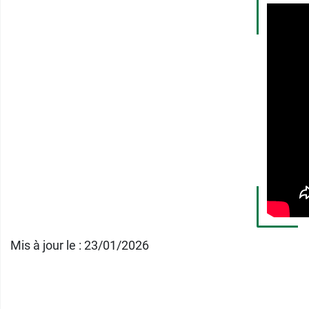
Réservé à l'adulte.
Vous retrouverez de l'acérola dans les
Gumm
Conditionnement :
petite boite format « po
Poids net :
9 g
Fabricant
ARKOPHARMA 2
ZI 1ère avenue, 9ème Rue
06510 Carros
France
Mis à jour le : 23/01/2026
04 93 29 11 28