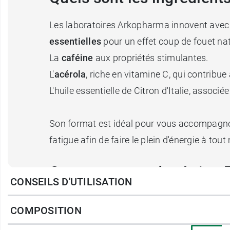
Les laboratoires Arkopharma innovent avec 
essentielles
pour un effet coup de fouet na
La
caféine
aux propriétés stimulantes.
L'
acérola
, riche en vitamine C, qui contribue 
L'huile essentielle de Citron d'Italie, associée
Son format est idéal pour vous accompagner 
fatigue afin de faire le plein d'énergie à tou
Comment prendre Azinc E
CONSEILS D'UTILISATION
En fonction du besoin, croquer 2 comprimés, 
COMPOSITION
Format Poche