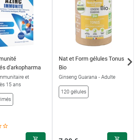
munité
Nat et Form gélules Tonus
és d'arkopharma
Bio
mmunitaire et
Ginseng Guarana - Adulte
Dès 15 ans
120 gélules
rimés