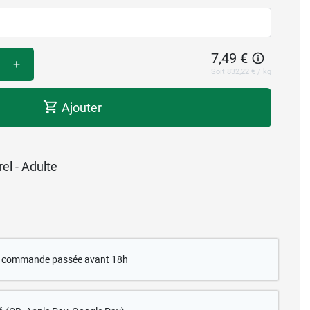
7,49 €
+
Soit 832,22 € / kg
Ajouter
el - Adulte
te commande passée avant 18h