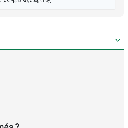
é
(CB
, Apple Pay, Google Pay)
més ?