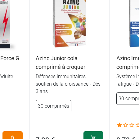
 Force G
Azinc Junior cola
Azinc Im
comprimé à croquer
comprim
Adulte
Défenses immunitaires,
Système i
soutien de la croissance - Dès
fatigue - 
3 ans
30 comp
30 comprimés