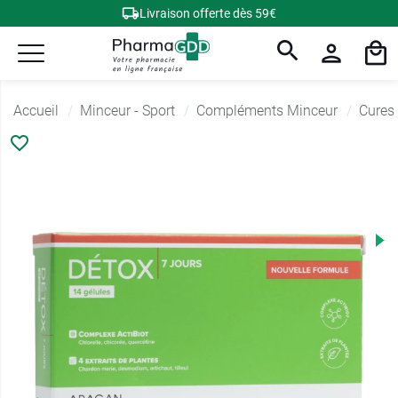
Livraison offerte dès 59€
Accueil
Minceur - Sport
Compléments Minceur
Cures