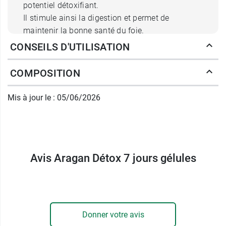
potentiel détoxifiant.
Il stimule ainsi la digestion et permet de
maintenir la bonne santé du foie.
CONSEILS D'UTILISATION
Une conservation au frais :
La chlorophylle, le pigment de la chlorelle, est
COMPOSITION
connue pour sa fragilité en cas de variation de la
température et ce, en raison de ses nombreux
Mis à jour le : 05/06/2026
sites de réaction. Elle nécessite donc une
conservation au frais afin de maintenir son
intégrité.
Posologie d'Aragan Détox 7 jours
Avis Aragan Détox 7 jours gélules
gélules
1 à 2 gélules par jour.
Donner votre avis
Synergie
- Extraits de plantes.