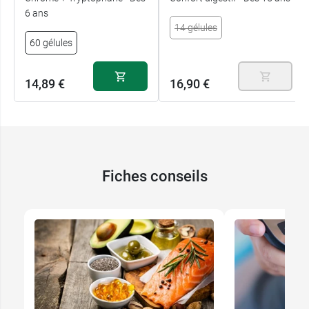
6 ans
14 gélules
60 gélules
14,89 €
16,90 €
Fiches conseils