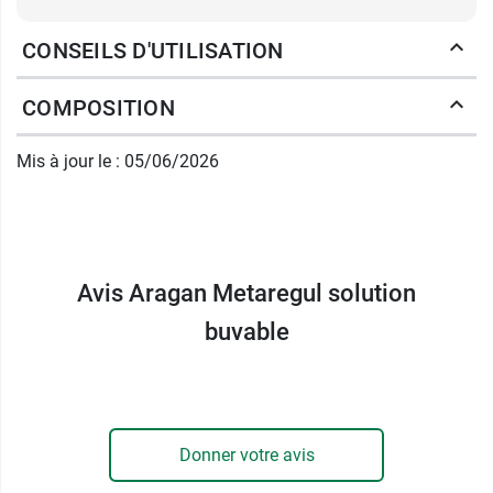
*Contribue à soutenir le métabolisme et aide à
CONSEILS D'UTILISATION
contrôler le poids.
COMPOSITION
Aragan propose aussi le complément
Akkermansia Pro
.
Mis à jour le : 05/06/2026
Conditionnement :
flacon de 100 ml avec
pipette. Arôme pêche.
Fabricant
Avis Aragan Metaregul solution
ARAGAN
buvable
42 rue Washington
75008 Paris
France
01 43 19 85 87
Donner votre avis