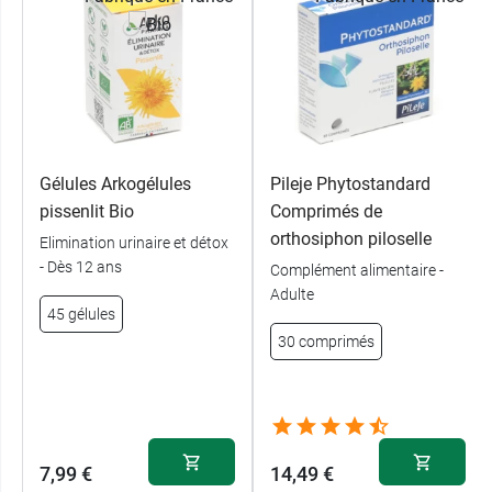
Gélules Arkogélules
Pileje Phytostandard
pissenlit Bio
Comprimés de
orthosiphon piloselle
Elimination urinaire et détox
- Dès 12 ans
Complément alimentaire -
Adulte
45 gélules
30 comprimés
7,99 €
14,49 €