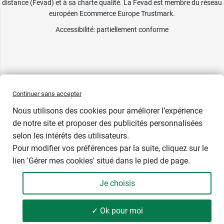
distance (Fevad) et à sa charte qualité. La Fevad est membre du réseau
européen Ecommerce Europe Trustmark.
Accessibilité
: partiellement conforme
Continuer sans accepter
Nous utilisons des cookies pour améliorer l’expérience
de notre site et proposer des publicités personnalisées
selon les intérêts des utilisateurs.
Contenance
Pour modifier vos préférences par la suite, cliquez sur le
lien 'Gérer mes cookies' situé dans le pied de page.
Je choisis
-
+
23,89 €
✓ Ok pour moi
Soit 442,41 € / kg
Ajouter