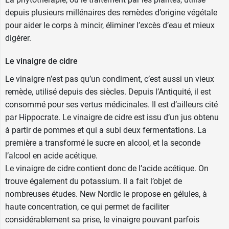
bactérie qui transforme la Pomme en acide
depuis plusieurs millénaires des remèdes d’origine végétale
acétique, le constituant principal du vinaigre. A
pour aider le corps à mincir, éliminer l’excès d’eau et mieux
l'issue de cette fermentation, le vinaigre est
digérer.
séché pour obtenir une poudre qui concentre
tous les bienfaits du vinaigre de cidre.
Le vinaigre de cidre
Le vinaigre n’est pas qu’un condiment, c’est aussi un vieux
Fabriqué dans l'Union Européenne.
remède, utilisé depuis des siècles. Depuis l’Antiquité, il est
consommé pour ses vertus médicinales. Il est d’ailleurs cité
Sans lactose, sans gluten, sans OGM,
par Hippocrate. Le vinaigre de cidre est issu d’un jus obtenu
végétalien.
à partir de pommes et qui a subi deux fermentations. La
première a transformé le sucre en alcool, et la seconde
New Nordic propose également les
comprimés
l’alcool en acide acétique.
Cellufit Action Skin Care
, à base de cumin noir,
Le vinaigre de cidre contient donc de l’acide acétique. On
d'aronie, de pépins de raisin, de poivre noir, de
trouve également du potassium. Il a fait l’objet de
choline et de vitamines.
nombreuses études. New Nordic le propose en gélules, à
haute concentration, ce qui permet de faciliter
considérablement sa prise, le vinaigre pouvant parfois
Conditionnement :
boîte de 60 comprimés ou de