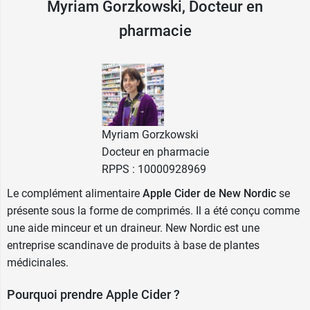
Myriam Gorzkowski, Docteur en
Apple Cider
est le premier comprimé à base de
pharmacie
vinaigre de cidre de Pomme déshydraté, un
moyen simple d'en consommer de grandes
quantités et de profiter de ses bienfaits. Chaque
comprimé contient 720 mg de vinaigre de cidre
de Pomme, associé à des extraits concentrés de
Pissenlit et d'Artichaut dont l'action drainante
Myriam Gorzkowski
permet d'éliminer l'eau excédentaire des tissus et
Docteur en pharmacie
favorise la perte de poids. Ces ingrédients
RPPS : 10000928969
végétaux sont complétés par de la Choline, un
nutriment essentiel à la bonne digestion des
Le complément alimentaire
Apple Cider de New Nordic
se
graisses.
présente sous la forme de comprimés. Il a été conçu comme
une aide minceur et un draineur. New Nordic est une
Pureté absolue :
Apple Cider™ ne contient pas de
entreprise scandinave de produits à base de plantes
gélatine, de sucre, de sel, de gluten, de levure, de
médicinales.
soja, de sésame, de produits laitiers, de poisson,
Pourquoi prendre Apple Cider ?
de crustacés et d'arachide.