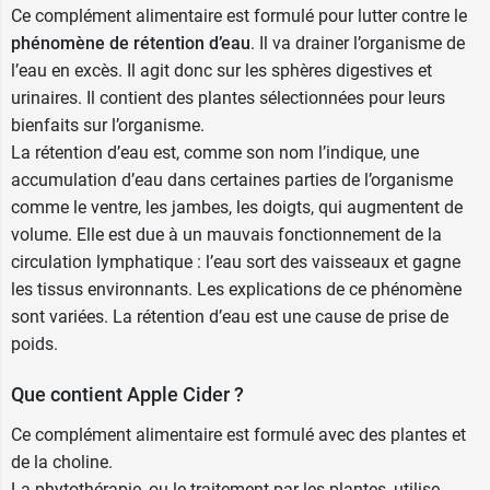
Apple Cider est formulé sans utilisation de
Ce complément alimentaire est formulé pour lutter contre le
conservateurs, d'arômes ou de colorants
phénomène de rétention d’eau
. Il va drainer l’organisme de
artificiels. Convient aux végétariens et aux
l’eau en excès. Il agit donc sur les sphères digestives et
végétaliens.
urinaires. Il contient des plantes sélectionnées pour leurs
bienfaits sur l’organisme.
Qualité :
Fabriqué en Scandinavie sous contrôle
La rétention d’eau est, comme son nom l’indique, une
analytique de la pureté et de la concentration
accumulation d’eau dans certaines parties de l’organisme
des actifs standardisés. Non testé sur les
comme le ventre, les jambes, les doigts, qui augmentent de
animaux.
volume. Elle est due à un mauvais fonctionnement de la
circulation lymphatique : l’eau sort des vaisseaux et gagne
Le vinaigre de cidre de pomme
les tissus environnants. Les explications de ce phénomène
Le vinaigre de cidre de Pomme est utilisé en
sont variées. La rétention d’eau est une cause de prise de
médecine traditionnelle depuis des siècles. En
poids.
cuisine, il relève le goût des plats et il permet de
les conserver naturellement. Le vinaigre de cidre
Que contient Apple Cider ?
de Pomme est obtenu à partir de pommes
Ce complément alimentaire est formulé avec des plantes et
fraîches, cueillies puis pressées à froid en purée,
de la choline.
à laquelle est ajoutée une "mère de vinaigre", une
La phytothérapie, ou le traitement par les plantes, utilise