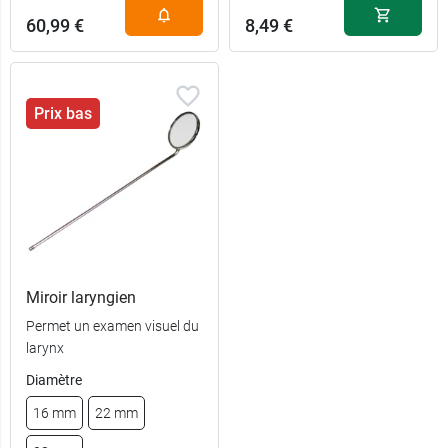
60,99 €
8,49 €
Prix bas
Miroir laryngien
Permet un examen visuel du
larynx
Diamètre
Embout
16 mm
22 mm
8,49 €
classique
précision