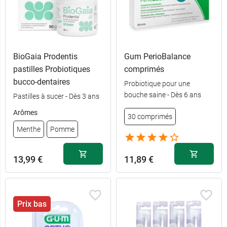
BioGaia Prodentis
Gum PerioBalance
0,69 €
Framboise
pastilles Probiotiques
comprimés
bucco-dentaires
Probiotique pour une
0,69 €
Fraise
bouche saine - Dès 6 ans
Pastilles à sucer - Dès 3 ans
0,69 €
Arômes
Mangue
30 comprimés
Menthe
Pomme
0,69 €
Ananas
13,99 €
11,89 €
Prix bas