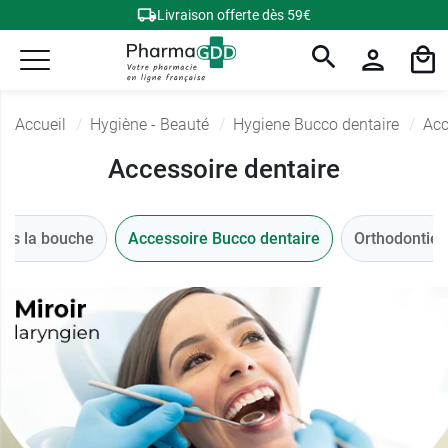
Livraison offerte dès 59€
Accueil
Hygiène - Beauté
Hygiene Bucco dentaire
Acc
Accessoire dentaire
ans la bouche
Accessoire Bucco dentaire
Orthodontie