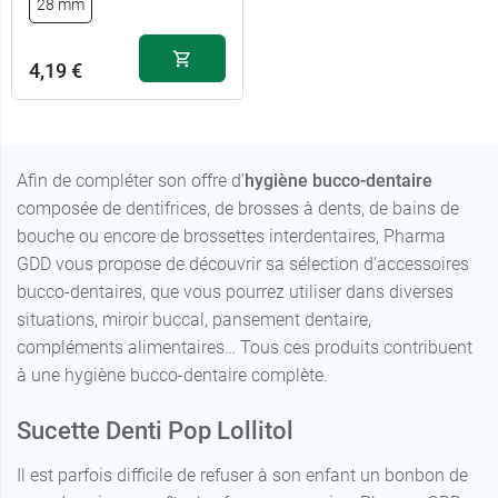
28 mm
Embout
8,49 €
implants
4,19 €
Afin de compléter son offre d’
hygiène bucco-dentaire
composée de dentifrices, de brosses à dents, de bains de
bouche ou encore de brossettes interdentaires, Pharma
GDD vous propose de découvrir sa sélection d’accessoires
bucco-dentaires, que vous pourrez utiliser dans diverses
situations, miroir buccal, pansement dentaire,
compléments alimentaires… Tous ces produits contribuent
à une hygiène bucco-dentaire complète.
4,19 €
16 mm
Sucette Denti Pop Lollitol
Il est parfois difficile de refuser à son enfant un bonbon de
4,19 €
22 mm