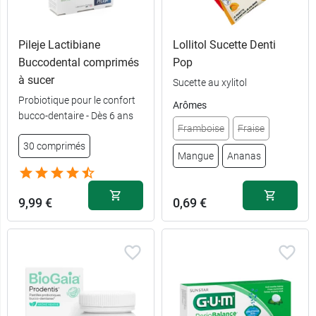
Pileje Lactibiane
Lollitol Sucette Denti
Buccodental comprimés
Pop
à sucer
Sucette au xylitol
Probiotique pour le confort
Arômes
bucco-dentaire - Dès 6 ans
Framboise
Fraise
30 comprimés
Mangue
Ananas
9,99 €
0,69 €