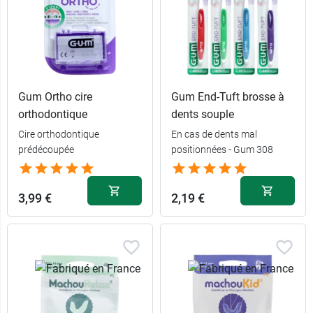
Gum Ortho cire
Gum End-Tuft brosse à
orthodontique
dents souple
Cire orthodontique
En cas de dents mal
Menthe -
prédécoupée
13,99 €
positionnées - Gum 308
Contenance :
30 pastilles
13,99 €
3,99 €
2,19 €
Pomme