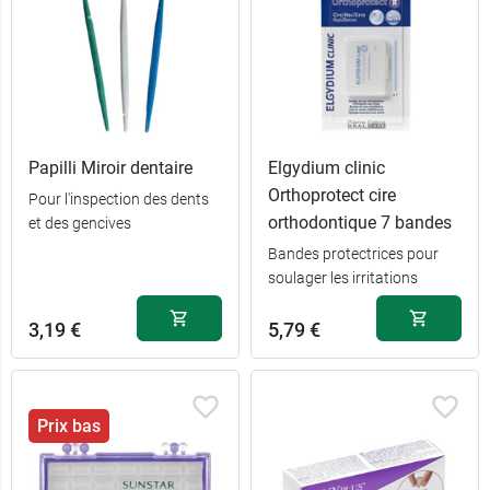
Papilli Miroir dentaire
Elgydium clinic
Orthoprotect cire
Pour l'inspection des dents
orthodontique 7 bandes
et des gencives
Bandes protectrices pour
soulager les irritations
38,49 €
29,99 €
Jaune
Myrtille
3,19 €
5,79 €
38,49 €
30,49 €
Vert
Rouge
Prix bas