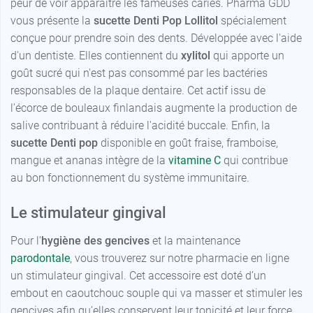
peur de voir apparaître les fameuses caries. Pharma GDD
vous présente la
sucette Denti Pop Lollitol
spécialement
4,19 €
28 mm
conçue pour prendre soin des dents. Développée avec l'aide
d'un dentiste. Elles contiennent du
xylitol
qui apporte un
goût sucré qui n'est pas consommé par les bactéries
responsables de la plaque dentaire. Cet actif issu de
l'écorce de bouleaux finlandais augmente la production de
salive contribuant à réduire l'acidité buccale. Enfin, la
sucette Denti pop
disponible en goût fraise, framboise,
mangue et ananas intègre de la
vitamine C
qui contribue
au bon fonctionnement du système immunitaire.
Le stimulateur gingival
Pour l’
hygiène des gencives
et la maintenance
parodontale
, vous trouverez sur notre pharmacie en ligne
un stimulateur gingival. Cet accessoire est doté d’un
embout en caoutchouc souple qui va masser et stimuler les
gencives afin qu’elles conservent leur tonicité et leur force.