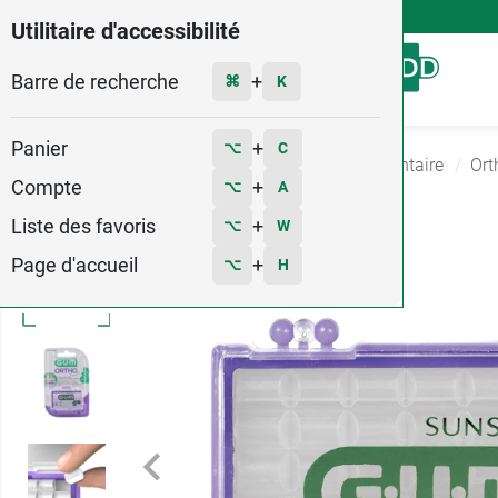
4,9
Voir les 58579 avis
Utilitaire d'accessibilité
Barre de recherche
Menu
+
⌘
K
Panier
+
⌥
C
Accueil
Hygiène - Beauté
Hygiene Bucco dentaire
Ort
Compte
+
⌥
A
Liste des favoris
+
⌥
W
Page d'accueil
+
⌥
H