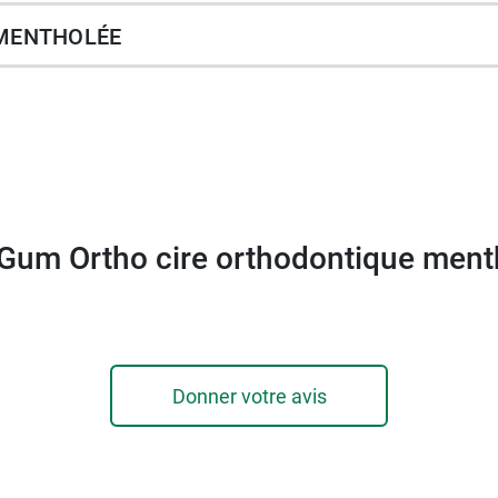
 MENTHOLÉE
s (sous la supervision d'un adulte)
Ortho sans arôme
.
 Gum Ortho cire orthodontique ment
coupées
Donner votre avis