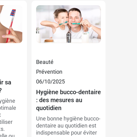
Beauté
Prévention
06/10/2025
r sa
?
Hygiène bucco-dentaire
: des mesures au
hygiène
quotidien
ptimale
t
Une bonne hygiène bucco-
iliser
dentaire au quotidien est
s.
indispensable pour éviter
elle ou