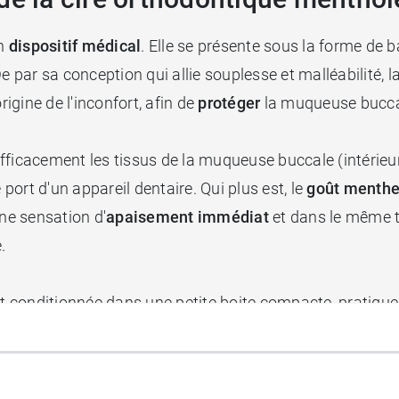
un
dispositif médical
. Elle se présente sous la forme de
De par sa conception qui allie souplesse et malléabilité
rigine de l'inconfort, afin de
protéger
la muqueuse bucc
 efficacement les tissus de la muqueuse buccale (intérieur
port d'un appareil dentaire. Qui plus est, le
goût menth
une sensation d'
apaisement immédiat
et dans le même t
e.
conditionnée dans une petite boite compacte, pratique e
de votre veste pour vous apporter un soulagement immédi