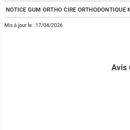
Dispositif médical
NOTICE GUM ORTHO CIRE ORTHODONTIQUE
Bandes de cire prédécoupées
Translucides
Mis à jour le : 17/04/2026
Goût menthe
Pour adultes et enfants à partir de 7 an
Référence : 724
Pensez aussi à la
cire orthodontique Gum 
Avis
Conditionnement :
5 bandes de cire prédé