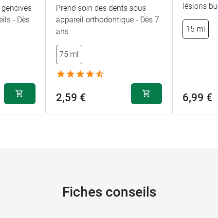
lésions bu
s gencives
Prend soin des dents sous
ils - Dès
appareil orthodontique - Dès 7
15 ml
ans
75 ml
2,59 €
6,99 €
Fiches conseils