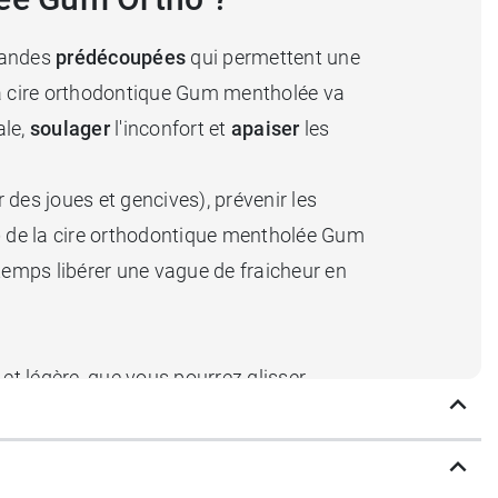
 bandes
prédécoupées
qui permettent une
, la cire orthodontique Gum mentholée va
ale,
soulager
l'inconfort et
apaiser
les
 des joues et gencives), prévenir les
e
de la cire orthodontique mentholée Gum
emps libérer une vague de fraicheur en
t légère, que vous pourrez glisser
at dès que le besoin s'en fait sentir.