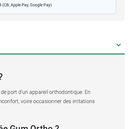
é
(CB
, Apple Pay, Google Pay)
?
e port d'un appareil orthodontique. En
nconfort, voire occasionner des irritations
lée Gum Ortho ?