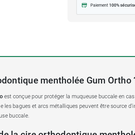
Paiement
100% sécuris
thodontique mentholée Gum Ortho 
ho
est conçue pour protéger la muqueuse buccale en cas d
ue les bagues et arcs métalliques peuvent être source d'i
euse buccale.
 de la cire orthodontique mentho