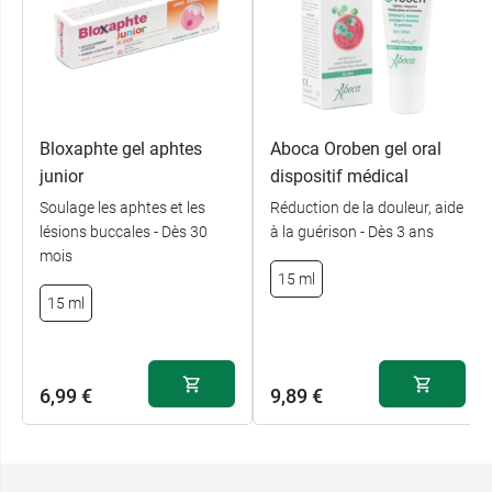
déglutition naturelle. Pour les enfants, un
spray
Propalgemma Aboca sans alcool
est disponible
sur notre pharmacie en ligne.
Conditionnement :
Flacon spray de 30 ml
Bloxaphte gel aphtes
Aboca Oroben gel oral
junior
dispositif médical
Soulage les aphtes et les
Réduction de la douleur, aide
lésions buccales - Dès 30
à la guérison - Dès 3 ans
mois
15 ml
15 ml
6,99 €
9,89 €