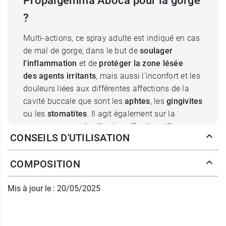
Propalgemma Aboca pour la gorge
?
Multi-actions, ce spray adulte est indiqué en cas
de mal de gorge, dans le but de
soulager
l'inflammation
et de
protéger la zone lésée
des agents irritants
, mais aussi l'inconfort et les
douleurs liées aux différentes affections de la
cavité buccale que sont les
aphtes
, les
gingivites
ou les
stomatites
. Il agit également sur la
muqueuse quand celle-ci souffre de
petites
CONSEILS D'UTILISATION
lésions
induites par le port de prothèses
orthodontiques, de dentiers ou de traitements
COMPOSITION
dentaires. Enfin, il pourra être pris en
prévention
des premiers froids
de l'hiver ou de l'exposition
Mis à jour le : 20/05/2025
à des agressions extérieures telles que la
pollution par exemple.