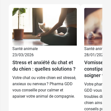
pour chien Zesty Paws Confort urinaire
.
Conditionnement :
sachet de 60 friandises pour
chien
Santé animale
Santé animale
23/03/2026
28/01/2026
Stress et anxiété du chat et
Vomissement
du chien : quelles solutions ?
constipatio
soigner votr
Votre chat ou votre chien est stressé,
anxieux ou nerveux ? Pharma GDD
Votre pharmaci
vous conseille pour calmer et
GDD vous prése
apaiser votre animal de compagnie.
troubles digest
chien ainsi que
conseils précon