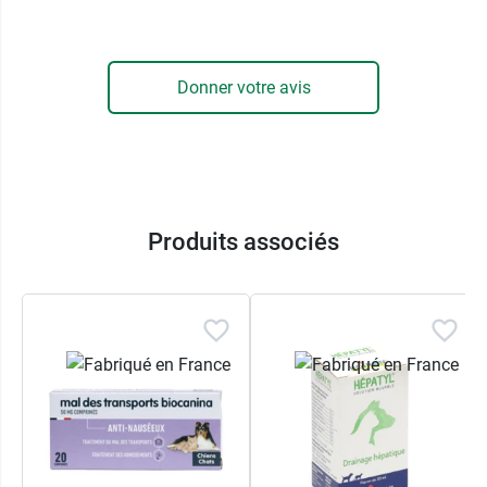
Ce ferment de levure naturel, dont l'efficacité est
cliniquement prouvée, participe au bon
fonctionnement du système immunitaire et à
Donner votre avis
l'équilibre de la flore intestinale.
Enfin, des
graines de lin
viennent apporter leur
contribution à la digestion grâce à leur teneur en
mucilage, pour prendre soin naturellement de la
muqueuse intestinale de votre chien. Mais ce
Produits associés
n'est pas tout, les friandises pour chien Zesty
Paws Digestion sont également de délicieuses
bouchées à base de
potiron
et de flocons de
pommes de terre, le tout rehaussé d'une
pointe de romarin, afin d'en faire des
friandises
premium
qui sauront faire plaisir à votre fidèle
compagnon et le récompenser en toute
circonstance.