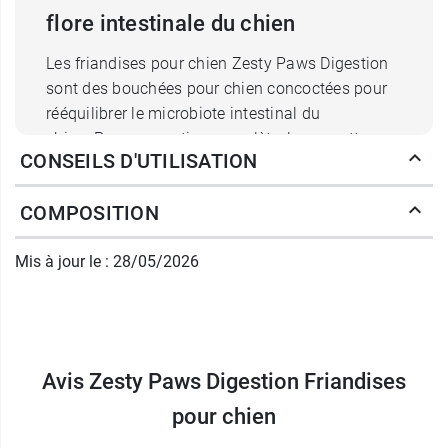
flore intestinale du chien
Les friandises pour chien Zesty Paws Digestion
sont des bouchées pour chien concoctées pour
rééquilibrer le microbiote intestinal du
chien. Pour une action complète, leur recette
CONSEILS D'UTILISATION
inclut des prébiotiques, des probiotiques et des
postbiotiques. Les
fructo-oligosaccharides
COMPOSITION
(FOS)
constitués de deux sucres : le glucose et le
fructose, constituent une source de
prébiotiques
Mis à jour le : 28/05/2026
qui vont se charger de nourrir les bonnes
bactéries intestinales et contribuer ainsi à la
digestion.
La
Calsporin
(
Bacillus Velezensis
DSM 15544)
Avis Zesty Paws Digestion Friandises
est un
probiotique
qui contribue à soutenir une
fonction intestinale normale. L'
pour chien
EpiCor
Pets
est un
postbiotique
issu du
Saccharomyces cerevisiae
.