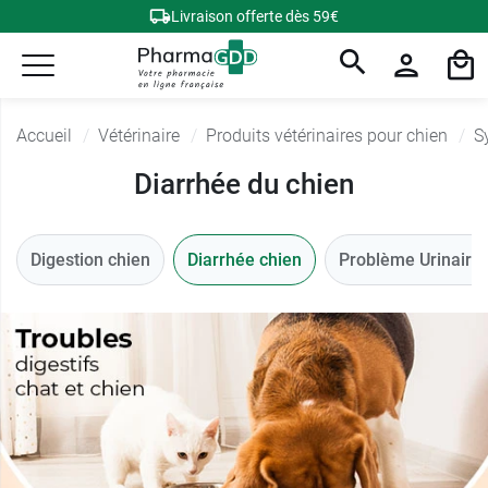
Livraison offerte dès 59€
Accueil
Vétérinaire
Produits vétérinaires pour chien
S
Diarrhée du chien
Digestion chien
Diarrhée chien
Problème Urinaire