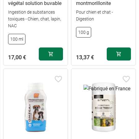
végétal solution buvable
montmorillonite
15,49 €
Ingestion de substances
Pour chien et chat -
10 ml
toxiques - Chien, chat, lapin,
Digestion
NAC
17,59 €
24 ml
100 g
100 ml
24,99 €
60 ml
17,00 €
13,37 €