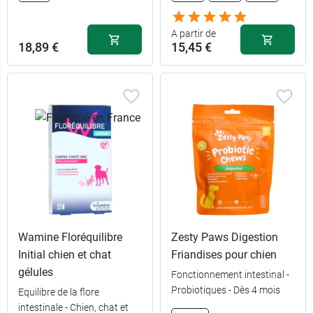
18,39 €
30 ml
A partir de
23,49 €
60 ml
18,89 €
15,45 €
Wamine Floréquilibre
Zesty Paws Digestion
15,45 €
15 ml
Initial chien et chat
Friandises pour chien
gélules
Fonctionnement intestinal -
22,99 €
30 ml
Probiotiques - Dès 4 mois
Equilibre de la flore
intestinale - Chien, chat et