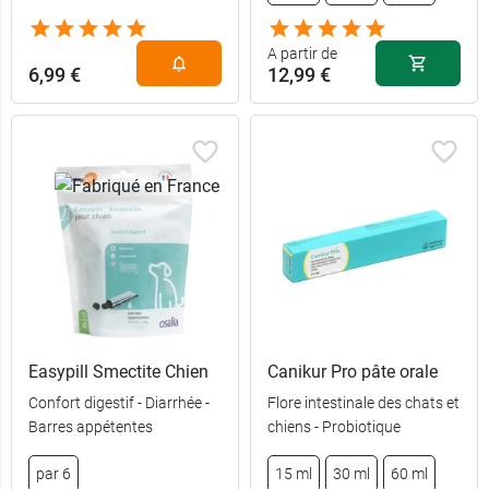
A partir de
6,99 €
12,99 €
Easypill Smectite Chien
Canikur Pro pâte orale
Confort digestif - Diarrhée -
Flore intestinale des chats et
Barres appétentes
chiens - Probiotique
12,99 €
15 ml
par 6
15 ml
30 ml
60 ml