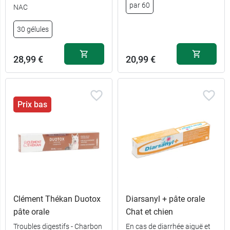
34,59 €
60 ml
par 60
NAC
30 gélules
28,99 €
20,99 €
Prix bas
Clément Thékan Duotox
Diarsanyl + pâte orale
pâte orale
Chat et chien
Troubles digestifs - Charbon
En cas de diarrhée aiguë et