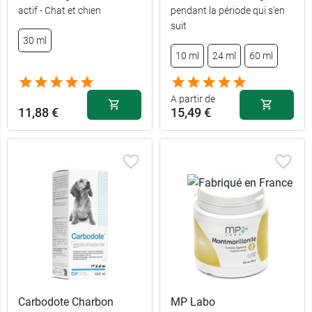
actif - Chat et chien
pendant la période qui s'en
suit
30 ml
10 ml
24 ml
60 ml
A partir de
11,88 €
15,49 €
Carbodote Charbon
MP Labo