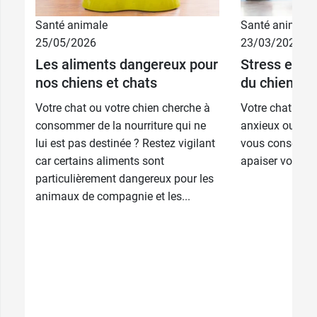
Santé animale
Santé animale
11,99 €
60 g
25/05/2026
23/03/2026
Les aliments dangereux pour
Stress et an
34,99 €
300 g
nos chiens et chats
du chien : q
Votre chat ou votre chien cherche à
Votre chat ou v
consommer de la nourriture qui ne
anxieux ou ne
lui est pas destinée ? Restez vigilant
vous conseille 
car certains aliments sont
apaiser votre 
particulièrement dangereux pour les
animaux de compagnie et les...