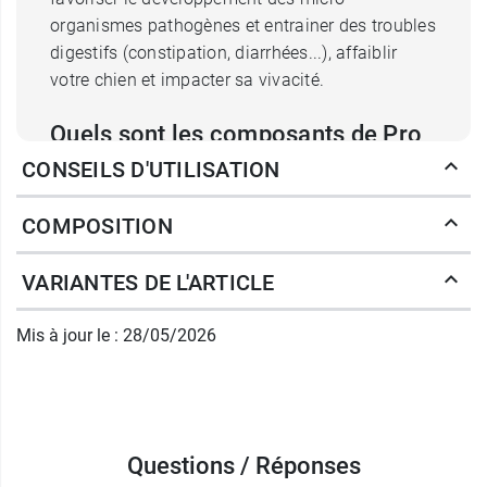
organismes pathogènes et entrainer des troubles
digestifs (constipation, diarrhées...), affaiblir
votre chien et impacter sa vivacité.
Quels sont les composants de Pro
CONSEILS D'UTILISATION
Kolin Advanced ?
La pâte orale Pro Kolin Chien Advanced est
COMPOSITION
formulée pour
soutenir la flore intestinale et la
digestion
de votre chien. Elle contient un
VARIANTES DE L'ARTICLE
probiotique
:
Enterococcus faecium
(DSM
10663). Ces bactéries bénéfiques contribuent à
Mis à jour le : 28/05/2026
restaurer rapidement l'équilibre de la flore
commensale
. Prokolin Advanced Chien tire
également parti du
complexe Preplex
: des
prébiotiques
complémentaires (fructo-
oligosaccharides (FOS) et gomme arabique) qui
Questions / Réponses