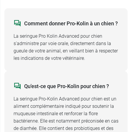
vont nourrir les bactéries bénéfiques et assurer
la protection de la microflore.
Pro Kolin Advanced Chien va également
Comment donner Pro-Kolin à un chien ?
améliorer la digestion et la consistance des
selles
de votre chien, grâce à la présence de
La seringue Pro Kolin Advanced pour chien
fibres de
psyllium
. Le psyllium, également connu
s'administre par voie orale, directement dans la
sous le nom d'ispaghul, est une plante riche en
gueule de votre animal, en veillant bien à respecter
mucilage. Au contact de l'eau, ces substances
les indications de votre vétérinaire.
forment un gel qui va hydrater les muqueuses et
améliorer la digestion. Enfin, afin d'apporter un
niveau de protection supplémentaire à la
muqueuse digestive, la formule de Pro Kolin
Qu'est-ce que Pro-Kolin pour chien ?
chien inclut deux argiles qui vont jouer le rôle de
protecteurs gastro-intestinaux
La seringue Pro-Kolin Advanced pour chien est un
: le
kaolin
et la
bentonite montmorillonite
aliment complémentaire indiqué pour soutenir la
possèdent en effet
des propriétés naturelles qui vont contribuer à
muqueuse intestinale et renforcer la flore
protéger la muqueuse digestive.
bactérienne. Elle est notamment préconisée en cas
de diarrhée. Elle contient des probiotiques et des
La pâte orale Pro Kolin Advanced chien est