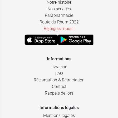
Notre histoire
3,99 €
0,5-10 kg
Nos services
Parapharmacie
11,89 €
> 5 kg
Route du Rhum 2022
Rejoignez-nous !
Informations
Livraison
FAQ
Réclamation & Rétractation
Contact
Rappels de lots
Informations légales
Mentions légales