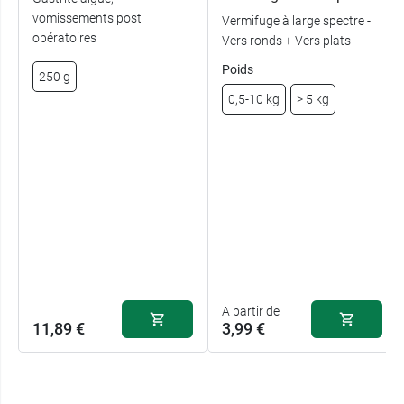
vomissements post
Vermifuge à large spectre -
opératoires
Vers ronds + Vers plats
Poids
250 g
0,5-10 kg
> 5 kg
A partir de
11,89 €
3,99 €