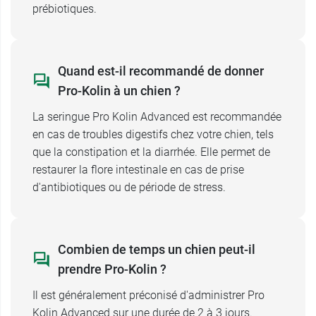
prébiotiques.
conditionnée dans une seringue qui facilite son
administration directement dans la gueule de
l'animal. En outre, son arôme foie appétent
garantit en général une prise spontanée.
Quand est-il recommandé de donner
Pro-Kolin à un chien ?
Pro-kolin Advanced Seringue 15
La seringue Pro Kolin Advanced est recommandée
ml, 30 ml ou 60 ml
en cas de troubles digestifs chez votre chien, tels
que la constipation et la diarrhée. Elle permet de
Pour les chiens de moins de 25 kg :
seringue de
restaurer la flore intestinale en cas de prise
15 ml ou de 30 ml
d'antibiotiques ou de période de stress.
Pour les chiens de plus de 25 kg :
seringue de
60 ml
Et si votre chien a des besoins accrus en
Combien de temps un chien peut-il
nutriments, pensez au
Tonique général Tonivit
prendre Pro-Kolin ?
TVM
.
Conditionnement :
vendue à l'unité
Il est généralement préconisé d'administrer Pro
Kolin Advanced sur une durée de 2 à 3 jours.