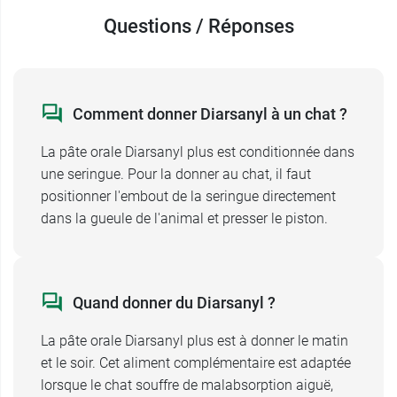
Fructo-OligoSaccharides. Il s'agit de polymères
Questions / Réponses
qui vont
nourrir la flore bactérienne
présente
dans l'intestin de l'animal. On les qualifie de
prébiotiques. Les FOS sont administrés dans le
but de rééquilibrer la flore de l'intestin, ce qui a
Comment donner Diarsanyl à un chat ?
des effets bénéfiques. En effet, la flore intestinale
La pâte orale Diarsanyl plus est conditionnée dans
jouerait un rôle important dans la lutte contre les
une seringue. Pour la donner au chat, il faut
germes pathogènes, qui peuvent être à l'origine
positionner l'embout de la seringue directement
d'une malabsorption.
dans la gueule de l'animal et presser le piston.
Par ailleurs, Diarsanyl + pâte orale Chat et chien
incorpore du
dextrose
, que l'intestin absorbera
facilement, ainsi que des
électrolytes
.
Quand donner du Diarsanyl ?
Diarsanyl Chat et chien pâte orale se présente
sous la forme d'une seringue pour
La pâte orale Diarsanyl plus est à donner le matin
administration directement dans la gueule de
et le soir. Cet aliment complémentaire est adaptée
l'animal.
lorsque le chat souffre de malabsorption aiguë,