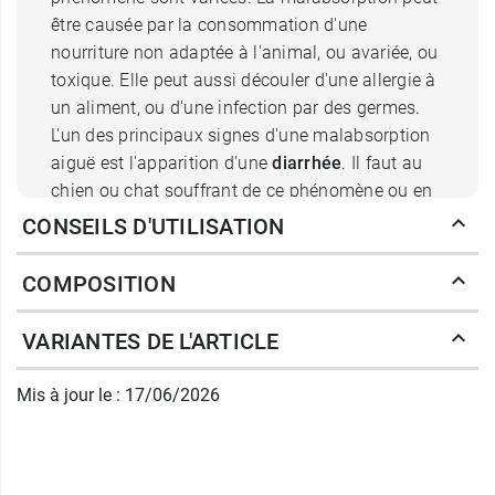
être causée par la consommation d'une
nourriture non adaptée à l'animal, ou avariée, ou
toxique. Elle peut aussi découler d'une allergie à
un aliment, ou d'une infection par des germes.
L'un des principaux signes d'une malabsorption
aiguë est l'apparition d'une
diarrhée
. Il faut au
chien ou chat souffrant de ce phénomène ou en
période de rétablissement, des aliments adaptés.
CONSEILS D'UTILISATION
Que contient Diarsanyl + anti
COMPOSITION
diarrhée chat et chien ?
VARIANTES DE L'ARTICLE
Diarsanyl + Chat et chien pâte orale est
justement formulé avec des actifs permettant de
Mis à jour le : 17/06/2026
réduire le risque de malabsorption. Ainsi, on
trouve de l'argile qui va constituer un
film de
protection
à la surface de la muqueuse
digestive. Il comprend aussi des FOS, des