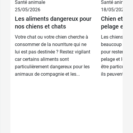
22,99 €
30 ml
Santé animale
Santé animale
25/05/2026
18/05/2026
34,59 €
Les aliments dangereux pour
Chien et cha
60 ml
nos chiens et chats
pelage et d
Votre chat ou votre chien cherche à
Les chiens et l
consommer de la nourriture qui ne
beaucoup d’atte
lui est pas destinée ? Restez vigilant
pour rester en 
car certains aliments sont
pelage et leurs
particulièrement dangereux pour les
être particulièr
animaux de compagnie et les...
ils peuvent être