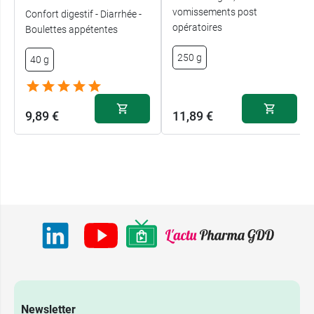
vomissements post
Confort digestif - Diarrhée -
opératoires
Boulettes appétentes
250 g
40 g
9,89 €
11,89 €
Newsletter