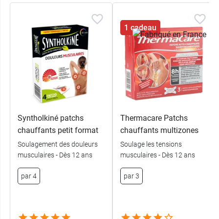
Cooper propose des patchs adaptés à d'autres
zones du corps, par exemple le
patch dos
1 cadeau
ThermaCare
.
Conditionnement :
2 patchs (emballés
individuellement).
Syntholkiné patchs
Thermacare Patchs
chauffants petit format
chauffants multizones
Soulagement des douleurs
Soulage les tensions
musculaires - Dès 12 ans
musculaires - Dès 12 ans
par 4
par 3