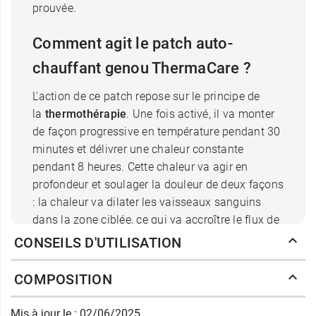
prouvée.
Comment agit le patch auto-
chauffant genou ThermaCare ?
L'action de ce patch repose sur le principe de
la
thermothérapie
. Une fois activé, il va monter
de façon progressive en température pendant 30
minutes et délivrer une chaleur constante
pendant 8 heures. Cette chaleur va agir en
profondeur et soulager la douleur de deux façons
: la chaleur va dilater les vaisseaux sanguins
dans la zone ciblée, ce qui va accroître le flux de
sang dans les tissus, ce qui a un effet positif sur
CONSEILS D'UTILISATION
l'apport en nutriments et sur le métabolisme
cellulaire, ainsi que sur la
décontraction des
COMPOSITION
muscles
. La chaleur a aussi un effet stimulant
sur les terminaisons nerveuses. Cette
Mis à jour le : 02/06/2025