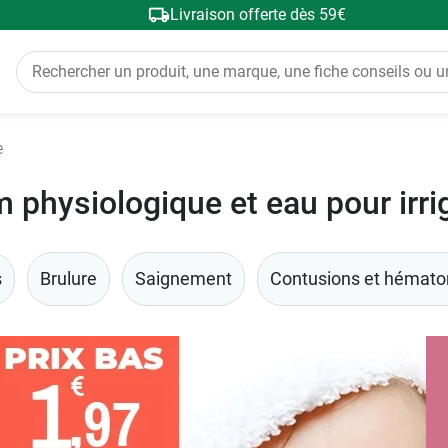
Livraison offerte dès 59€
e
 physiologique et eau pour irri
s
Brulure
Saignement
Contusions et hémat