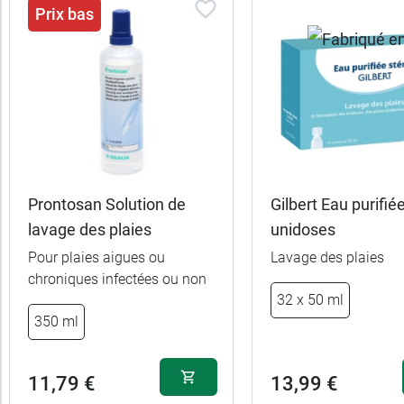
Prix bas
Prontosan Solution de
Gilbert Eau purifiée
lavage des plaies
unidoses
Pour plaies aigues ou
Lavage des plaies
chroniques infectées ou non
2,90 €
40 x 5 ml
32 x 50 ml
350 ml
2,99 €
30 x 10 ml
11,79 €
13,99 €