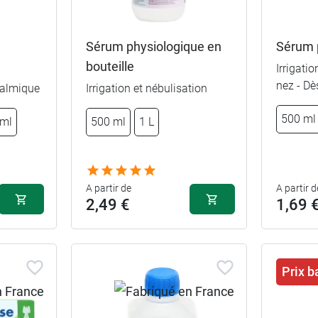
Sérum physiologique en
Sérum 
bouteille
Irrigati
nez - Dè
talmique
Irrigation et nébulisation
500 ml
 ml
500 ml
1 L
A partir de
A partir d
2,49 €
1,69 
Prix b