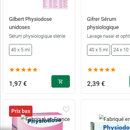
trer
es
ltats
Gilbert Physiodose
Gifrer Sérum
13
unidoses
physiologique
uits)
Sérum physiologique stérile
Lavage nasal et oph
Marques
40 x 5 ml
40 x 5 ml
24 x 10
Fabriqué
en
France
1,97 €
2,39 €
Promotions
Prix bas
Forme