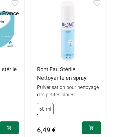
 stérile
Ront Eau Stérile
Nettoyante en spray
Pulvérisation pour nettoyage
des petites plaies
3,99 €
500 ml
500 ml
50 ml
5,99 €
1 L
1 L
6,49 €