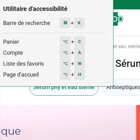
4,9
Voir les 58579 avis
Utilitaire d'accessibilité
Barre de recherche
Menu
+
⌘
K
Panier
+
⌥
C
Accueil
Soins
Soin des plaies
Serum phy et eau stéril
Compte
+
⌥
A
Sérum
Liste des favoris
+
⌥
W
Page d'accueil
+
⌥
H
Serum phy et eau stérile
Antiseptique