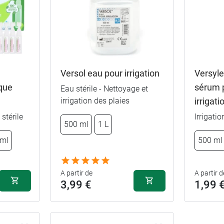
Versol eau pour irrigation
Versyl
ique
sérum 
Eau stérile - Nettoyage et
500 ml
irrigation des plaies
irrigati
stérile
Irrigatio
2,49 €
500 ml
1 L
500 ml
1 L
 ml
500 ml
3,49 €
1 L
100 ml
A partir de
A partir d
3,99 €
1,99 