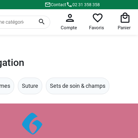
Contact
02 31 358 358
Compte
Favoris
Panier
gation
omes
Suture
Sets de soin & champs