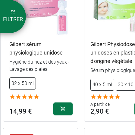
FILTRER
Gilbert sérum
Gilbert Physiodose
physiologique unidose
unidoses en plast
d'origine végétale
Hygiène du nez et des yeux -
Lavage des plaies
Sérum physiologique 
2,39 €
40 x 5 ml
32 x 50 ml
40 x 5 ml
30 x 10
2,39 €
24 x 10 ml
A partir de
14,99 €
2,90 €