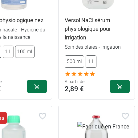
physiologique nez
Versol NaCl sérum
physiologique pour
on nasale - Hygiène du
s la naissance
irrigation
Soin des plaies - Irrigation
1 L
100 ml
500 ml
1 L
e
A partir de
€
2,89 €
as