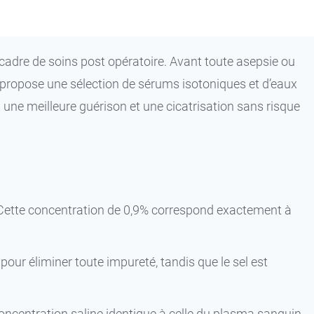
cadre de soins post opératoire. Avant toute asepsie ou
s propose une sélection de sérums isotoniques et d’eaux
nt une meilleure guérison et une cicatrisation sans risque
. Cette concentration de 0,9% correspond exactement à
 pour éliminer toute impureté, tandis que le sel est
ncentration saline identique à celle du plasma sanguin