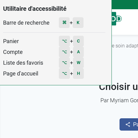
4,9
Voir les 58579 avis
Utilitaire d'accessibilité
Barre de recherche
Menu
+
⌘
K
Panier
+
⌥
C
Accueil
Fiches conseils
Choisir un matériel de soin adap
Compte
+
⌥
A
Liste des favoris
+
⌥
W
Page d'accueil
+
⌥
H
Choisir 
Par
Myriam Go
P