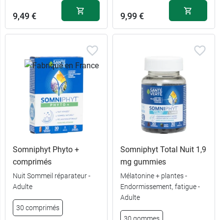
9,49 €
9,99 €
Somniphyt Phyto +
Somniphyt Total Nuit 1,9
comprimés
mg gummies
Nuit Sommeil réparateur -
Mélatonine + plantes -
Adulte
Endormissement, fatigue -
Adulte
30 comprimés
30 gommes