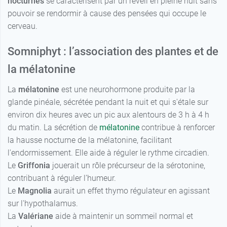
nocturnes
se caractérisent par un réveil en pleine nuit sans
pouvoir se rendormir à cause des pensées qui occupe le
cerveau.
Somniphyt : l’association des plantes et de
la mélatonine
La
mélatonine
est une neurohormone produite par la
glande pinéale, sécrétée pendant la nuit et qui s'étale sur
environ dix heures avec un pic aux alentours de 3 h à 4 h
du matin. La sécrétion de
mélatonine
contribue à renforcer
la hausse nocturne de la mélatonine, facilitant
l'endormissement. Elle aide à réguler le rythme circadien.
Le
Griffonia
jouerait un rôle précurseur de la sérotonine,
contribuant à réguler l’humeur.
Le
Magnolia
aurait un effet thymo régulateur en agissant
sur l'hypothalamus.
La
Valériane
aide à maintenir un sommeil normal et