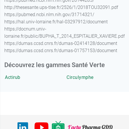
https://pubmed.ncbi.nlm.nih.gov/26144285/
http://thesesante.ups-tlse.fr/2526/1/2018TOU32091.pdf
https://pubmed.ncbi.nlm.nih.gov/31714321/
https://hal.univ-lorraine.fr/hal-03297912/document
https://docnum.univ-
lorraine.fr/public/BUPHA_T_2014_ESPITALIER_XAVIERE.pdf
https://dumas.ccsd.cnrs.fr/dumas-02414128/document
https://dumas.ccsd.cnrs.fr/dumas-01757153/document
Découvrez les gammes Santé Verte
Actirub
Circulymphe