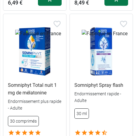
6,49 €
8,49 €
Somniphyt Total nuit 1
Somniphyt Spray flash
mg de mélatonine
Endormissement rapide -
Adulte
Endormissement plus rapide
15
8,49 €
- Adulte
comprimés
30 ml
30 comprimés
30
11,99 €
comprimés