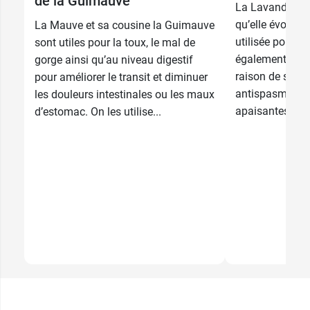
de la Guimauve
9,29 €
125 g
La Lavande et t
qu’elle évoque 
La Mauve et sa cousine la Guimauve
15,89 €
250 g
utilisée pour 
sont utiles pour la toux, le mal de
également en p
gorge ainsi qu’au niveau digestif
raison de ses p
pour améliorer le transit et diminuer
antispasmodiqu
les douleurs intestinales ou les maux
apaisantes,...
d’estomac. On les utilise...