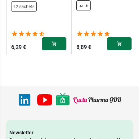
par 6
12 sachets
6,29 €
8,89 €
Newsletter