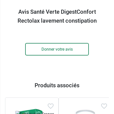
pour nettoyer la partie terminale du rectum.
Avis Santé Verte DigestConfort
Caractéristiques des lavements
Rectolax lavement constipation
Rectolax adulte
Faciles d’utilisation
Au miel et extraits de plantes
Dispositif médical de classe I
Donner votre avis
Flacon soufflet
Chaque récipient unidose est scellé
individuellement.
Vous retrouverez notamment de la guimauve
Produits associés
dans les
comprimés DigestConfort Transit Santé
Verte
.
Conditionnement :
boite de 6 canules pour
lavement