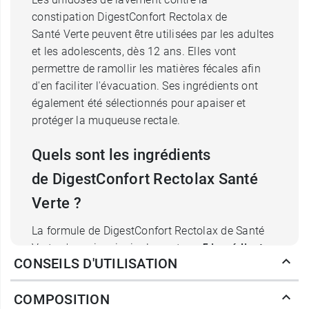
constipation DigestConfort Rectolax de
Santé Verte peuvent être utilisées par les adultes
et les adolescents, dès 12 ans. Elles vont
permettre de ramollir les matières fécales afin
d'en faciliter l'évacuation. Ses ingrédients ont
également été sélectionnés pour apaiser et
protéger la muqueuse rectale.
Quels sont les ingrédients
de DigestConfort Rectolax Santé
Verte ?
La formule de DigestConfort Rectolax de Santé
Verte s'appuie principalement sur
5 ingrédients
:
CONSEILS D'UTILISATION
du miel et des extraits de plantes.
Le
miel
est un produit de la ruche. Riche en
COMPOSITION
nutriments, il favorise l'évacuation des