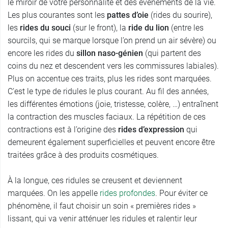
le miroir de votre personnalité et des événements de la vie.
Les plus courantes sont les
pattes d’oie
(rides du sourire),
les
rides du souci
(sur le front), la
ride du lion
(entre les
sourcils, qui se marque lorsque l’on prend un air sévère) ou
encore les rides du
sillon naso-génien
(qui partent des
coins du nez et descendent vers les commissures labiales).
Plus on accentue ces traits, plus les rides sont marquées.
C’est le type de ridules le plus courant. Au fil des années,
les différentes émotions (joie, tristesse, colère, …) entraînent
la contraction des muscles faciaux. La répétition de ces
contractions est à l’origine des
rides d’expression
qui
demeurent également superficielles et peuvent encore être
traitées grâce à des produits cosmétiques.
À la longue, ces ridules se creusent et deviennent
marquées. On les appelle
rides profondes
. Pour éviter ce
phénomène, il faut choisir un soin « premières rides »
lissant, qui va venir atténuer les ridules et ralentir leur