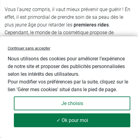
Vous l’aurez compris, il vaut mieux prévenir que guérir ! En
effet, il est primordial de prendre soin de sa peau dès le
plus jeune âge pour retarder les
premieres rides
.
Cependant, le monde de la cosmétique propose de
nombreux soins dignes de la médecine esthétique,
capables de traiter les premiers signes de l’âge dont
Continuer sans accepter
le
masque visage anti âge
. Découvrez également les
Nous utilisons des cookies pour améliorer l’expérience
compléments alimentaires pour la peau enrichis
de notre site et proposer des publicités personnalisées
notamment en acide hyaluronique comme
Granions
selon les intérêts des utilisateurs.
Complexe hydratation
.
Pour modifier vos préférences par la suite, cliquez sur le
lien 'Gérer mes cookies' situé dans le pied de page.
Je choisis
✓ Ok pour moi