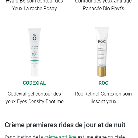
Hyalu B5 soin contour des
Contour des yeux anti âge
Yeux La roche Posay
Panacée Bio Phyt's
CODEXIAL
ROC
Codexial gel contour des
Roc Retinol Correxion soin
yeux Eyes Density Enotime
lissant yeux
Crème premieres rides de jour et de nuit
L’application de la
crème anti âge
est une étape cruciale,