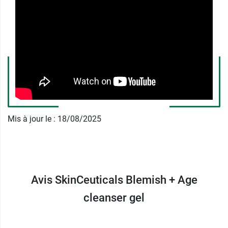
également des propriétés lissantes et
adoucissantes.
Quand utiliser le gel purifiant
Blemish + Age Cleanser ?
Utiliser 2 fois par jour. Masser avec délicatesse
une noisette de gel sur le visage humide. Rincer
avec de l'eau tiède. Sécher en tamponnant avec
Mis à jour le : 18/08/2025
un linge propre.
Pour une exfoliation et un grain de peau lissé,
potez pour le
Gel Cleanser Glycolic Renewal de
SkinCeuticals
.
Avis SkinCeuticals Blemish + Age
Conditionnement :
cleanser gel
tube de 240 ml