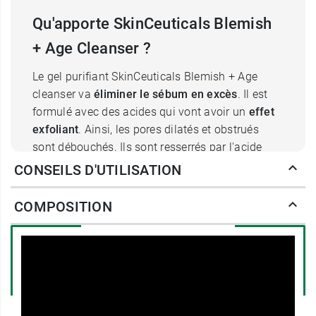
Qu'apporte SkinCeuticals Blemish
+ Age Cleanser ?
Le gel purifiant SkinCeuticals Blemish + Age
cleanser va
éliminer le sébum en excès
. Il est
formulé avec des acides qui vont avoir un
effet
exfoliant
. Ainsi, les pores dilatés et obstrués
sont débouchés. Ils sont resserrés par l'acide
salicylique.
CONSEILS D'UTILISATION
Ce gel va aussi enlever les cellules mortes
présentes à la surface de la peau, et qui sont
COMPOSITION
responsables du teint terne et les traces de
maquillage. Ainsi, le teint regagne en éclat, il est
unifié. La peau respire et semble plus jeune.
Enfin, ce gel va
hydrater la peau
grâce à l'acide
glycolique et à la glycérine, un actif qui a