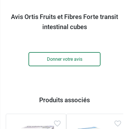
Existe aussi en
comprimés Ortis Fruits et Fibres
Avis Ortis Fruits et Fibres Forte transit
Forte transit intestinal
.
intestinal cubes
Fabricant
ORTIS
46 Hinter der Heck
4750 Elsenborn
Donner votre avis
Belgique
+32 80 44 00 55
Produits associés