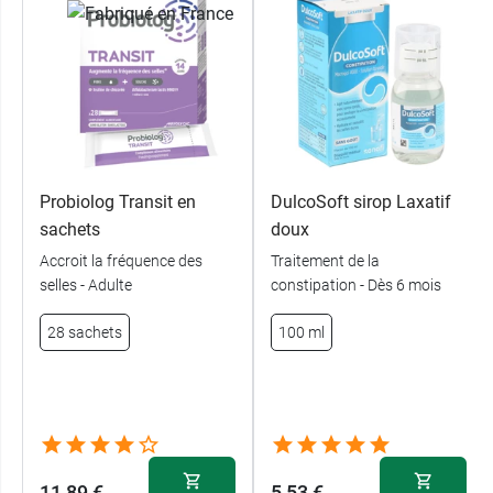
Probiolog Transit en
DulcoSoft sirop Laxatif
sachets
doux
Accroit la fréquence des
Traitement de la
selles - Adulte
constipation - Dès 6 mois
28 sachets
100 ml
11,89 €
5,53 €