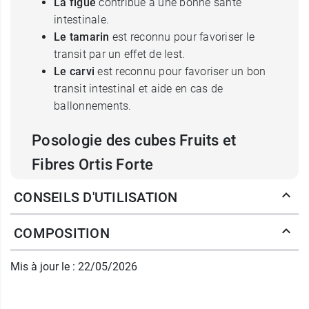
La figue
contribue à une bonne santé
intestinale.
Le tamarin
est reconnu pour favoriser le
transit par un effet de lest.
Le carvi
est reconnu pour favoriser un bon
transit intestinal et aide en cas de
ballonnements.
Posologie des cubes Fruits et
Fibres Ortis Forte
Mode d'emploi :
prendre le soir 1 cube
CONSEILS D'UTILISATION
accompagné de 500 ml d'eau. Conserver de
préférence à une température de 15 à 25°C dans
COMPOSITION
un endroit sombre et sec.
Mis à jour le : 22/05/2026
Conditionnement :
24 cubes (1/soir). Poids net :
240 g.