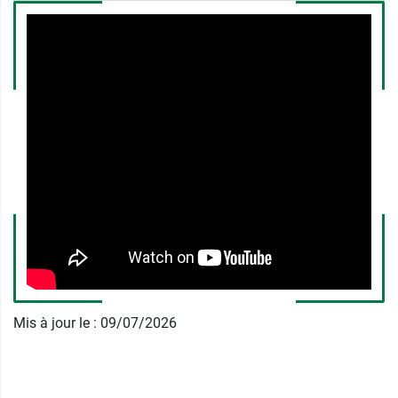
Ortis propose également les
comprimés
Benetransit Transit Intestinal
.
Conditionnement au choix :
Boîte de 30 comprimés.
Lot de 2 boîtes de 30 comprimés.
Fabricant
ORTIS
46 Hinter der Heck
4750 Elsenborn
Belgique
+32 80 44 00 55
Mis à jour le : 09/07/2026