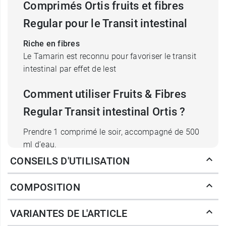
Comprimés Ortis fruits et fibres
Regular pour le Transit intestinal
Riche en fibres
Le Tamarin est reconnu pour favoriser le transit
intestinal par effet de lest
Comment utiliser Fruits & Fibres
Regular Transit intestinal Ortis ?
Prendre 1 comprimé le soir, accompagné de 500
ml d’eau.
CONSEILS D'UTILISATION
100 % d'origine naturelle
Végétariens OK.
COMPOSITION
Poids net pour 30 comprimés :
23,6 g
VARIANTES DE L'ARTICLE