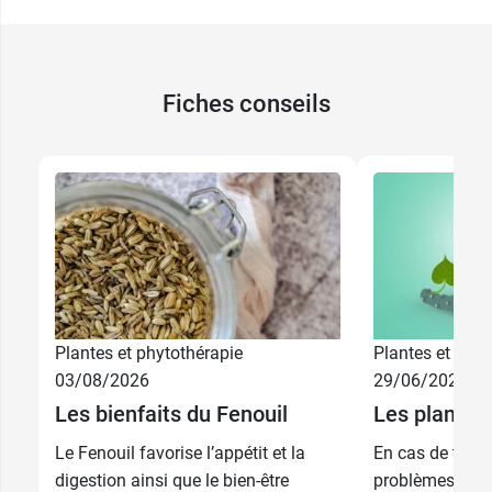
Fiches conseils
6,99 €
40 ml
Plantes et phytothérapie
Plantes et phyt
7,99 €
50 ml
03/08/2026
29/06/2026
Les bienfaits du Fenouil
Les plantes
12,99 €
100 ml
Le Fenouil favorise l’appétit et la
En cas de troubl
digestion ainsi que le bien-être
problèmes liés 