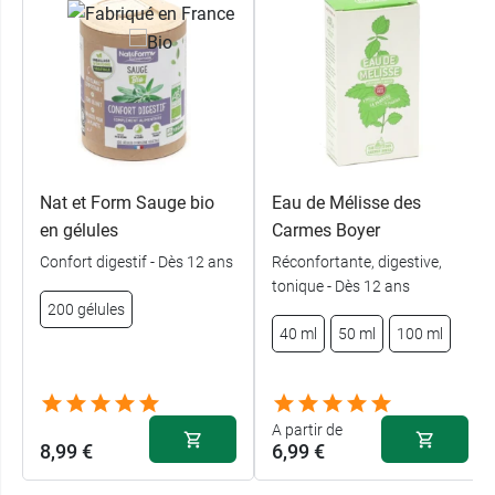
Nat et Form Sauge bio
Eau de Mélisse des
en gélules
Carmes Boyer
Confort digestif - Dès 12 ans
Réconfortante, digestive,
tonique - Dès 12 ans
200 gélules
40 ml
50 ml
100 ml
A partir de
8,99 €
6,99 €