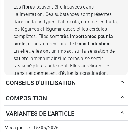
Les
fibres
peuvent être trouvées dans
l'alimentation. Ces substances sont présentes
dans certains types d'aliments, comme les fruits,
les légumes et légumineuses et les céréales
complètes. Elles sont
très importantes pour la
santé
, et notamment pour le
transit intestinal
.
En effet, elles ont un impact sur la sensation de
satiété
, amenant ainsi le corps à se sentir
rassasié plus rapidement. Elles améliorent le
transit et permettent d'éviter la constipation.
Elles
diminuent la charge glycémique
qui
CONSEILS D'UTILISATION
survient après un repas. Leur consommation
aurait des effets bénéfiques dans certaines
COMPOSITION
maladies intestinales ou en cas d'obésité. Enfin,
elles aident le corps à éliminer des substances
VARIANTES DE L'ARTICLE
nocives.
Mis à jour le : 15/06/2026