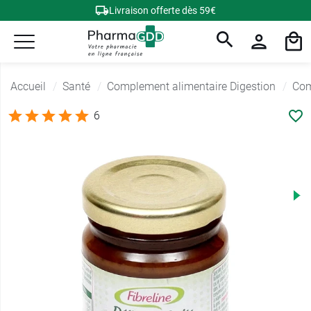
Livraison offerte dès 59€
Accueil
Santé
Complement alimentaire Digestion
Com
6