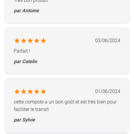
Très bon produit
Elle peut être consommée en collation au cours
par Antoine
de la journée ou en dessert à la fin du repas.
Avis important :
à utiliser sous contrôle médical.
Ne peut être utilisé comme seule source
03/06/2024
d'alimentation. Sur avis médical pour les enfants
Parfait !
de moins de 8 ans.
par Catelin
Conditionnement :
pot de 100 g.
01/06/2024
cette compote a un bon goût et est très bien pour
faciliter le transit
par Sylvie