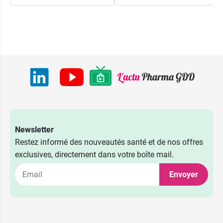
Newsletter
Restez informé des nouveautés santé et de nos offres
2,79 €
Fraise
exclusives, directement dans votre boîte mail.
2,79 €
Grenadine
Envoyer
2,79 €
Citron
Fruits du