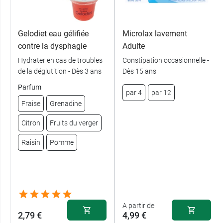
Gelodiet eau gélifiée
Microlax lavement
contre la dysphagie
Adulte
Hydrater en cas de troubles
Constipation occasionnelle -
de la déglutition - Dès 3 ans
Dès 15 ans
Parfum
par 4
par 12
Fraise
Grenadine
Citron
Fruits du verger
Raisin
Pomme
A partir de
2,79 €
4,99 €