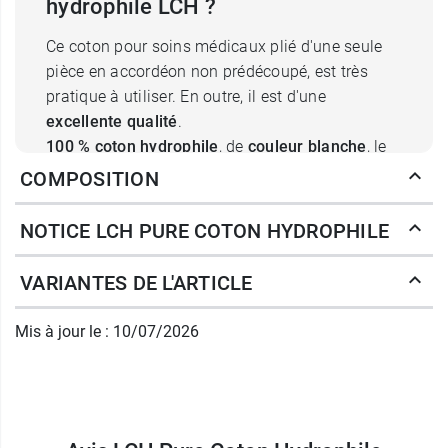
hydrophile LCH ?
Ce coton pour soins médicaux plié d'une seule
pièce en accordéon non prédécoupé, est très
pratique à utiliser. En outre, il est d'une
excellente qualité
.
100 % coton hydrophile
, de
couleur blanche
, le
coton hydrophile Optima de LCH dispose de
COMPOSITION
fibres absorbantes très performantes
et correspond aux exigences des professionnels
NOTICE LCH PURE COTON HYDROPHILE
de santé. A ce titre, il
n'adhère pas à la peau
.
VARIANTES DE L'ARTICLE
D'une
grande douceur et très plaisant au
toucher
, ce coton est idéal pour nettoyer des
Mis à jour le : 10/07/2026
zones corporelles, désinfecter des plaies.
Sans aucun colorant et sans odeur
, il est
compatible avec toutes les solutions
antiseptiques
.