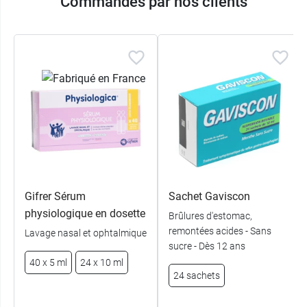
Commandés par nos clients
Gifrer Sérum
Sachet Gaviscon
physiologique en dosette
Brûlures d'estomac,
remontées acides - Sans
Lavage nasal et ophtalmique
sucre - Dès 12 ans
40 x 5 ml
24 x 10 ml
24 sachets