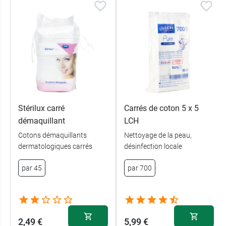
Stérilux carré
Carrés de coton 5 x 5
démaquillant
LCH
Cotons démaquillants
Nettoyage de la peau,
dermatologiques carrés
désinfection locale
par 45
par 700
2,49 €
5,99 €