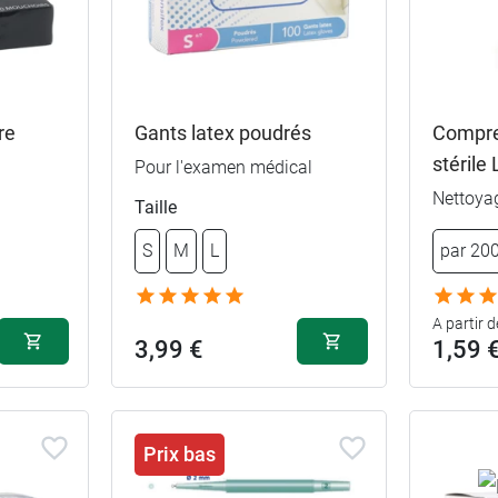
re
Gants latex poudrés
Compre
stérile
Pour l'examen médical
Nettoya
Taille
S
M
L
par 20
S
A partir d
2,99 €
3,99 €
1,59 
par 150
M
2,89 €
par 250
L
Prix bas