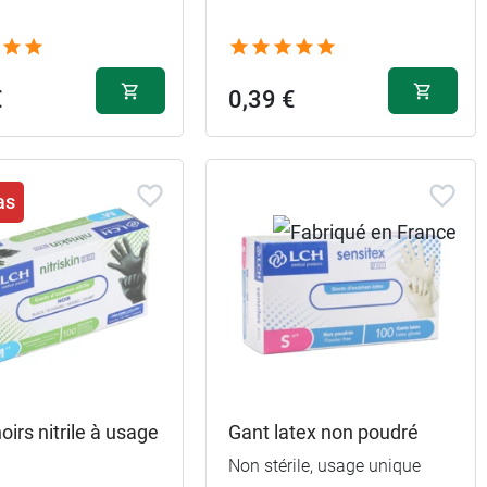
€
0,39 €
as
3,99 €
3,99 €
oirs nitrile à usage
Gant latex non poudré
Non stérile, usage unique
3,99 €