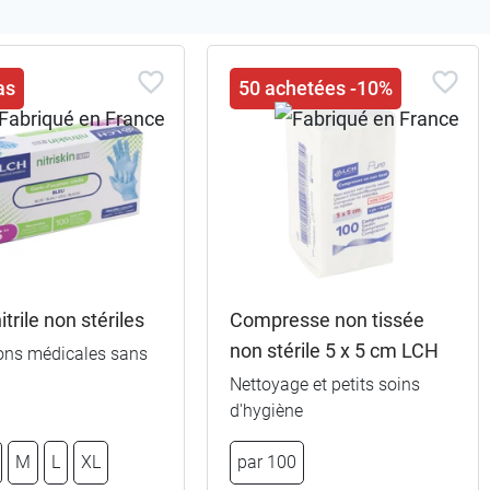
as
50 achetées -10%
itrile non stériles
Compresse non tissée
non stérile 5 x 5 cm LCH
ions médicales sans
Nettoyage et petits soins
d'hygiène
M
L
XL
par 100