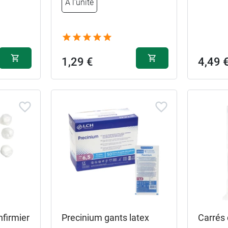
A l'unité
2,49 €
5 mm
2,49 €
7 mm
1,29 €
4,49 
nfirmier
Precinium gants latex
Carrés 