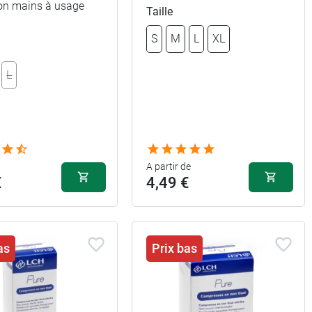
ion mains à usage
Taille
3,99 €
S
M
L
XL
L
3,99 €
ement
A partir de
€
4,49 €
as
Prix bas