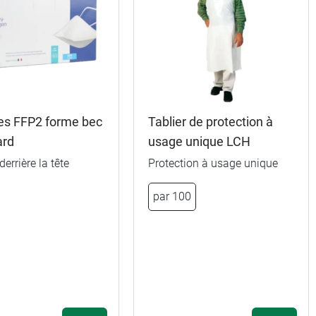
s FFP2 forme bec
Tablier de protection à
ard
usage unique LCH
derrière la tête
Protection à usage unique
2,29 €
5,09 €
par 200
par 100
1,59 €
4,99 €
par 250