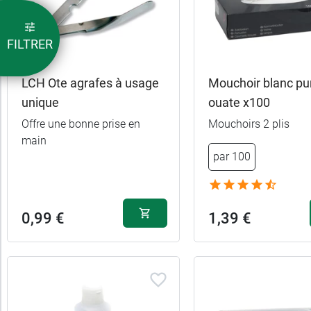
FILTRER
LCH Ote agrafes à usage
Mouchoir blanc pu
unique
ouate x100
Offre une bonne prise en
Mouchoirs 2 plis
main
par 100
0,45 €
Bouts pointus
Bouts mousse et
0,45 €
0,99 €
1,39 €
pointu
0,45 €
Bouts ronds