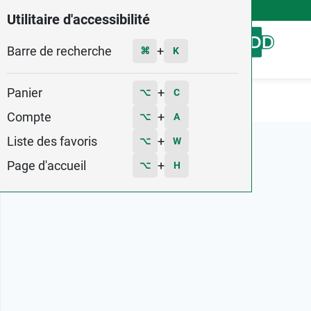
4,9
Voir les 58579 avis
Utilitaire d'accessibilité
Barre de recherche
Menu
+
⌘
K
Panier
+
⌥
C
Accueil
Marques
LCH
Compte
+
⌥
A
Liste des favoris
+
⌥
W
Page d'accueil
+
⌥
H