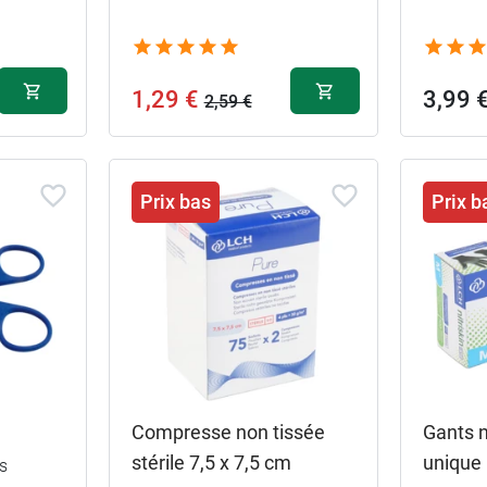
1,29 €
3,99 
2,59 €
Prix bas
Prix b
XS
1,29 €
XS
2,59 €
S
Compresse non tissée
Gants n
2,59 €
S
stérile 7,5 x 7,5 cm
unique
s
M