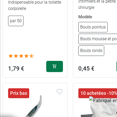
infirmiers et la petite
Indispensable pour la toilette
Pour
chirurgie
corporelle
qui
Modèle
par 50
Bouts pointus
Bouts mousse et po
Bouts ronds
1,79 €
0,45 €
Prix bas
10 achetées -10