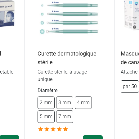
l
Curette dermatologique
Masque
3,99 €
S
stérile
de can
etable -
Curette stérile, à usage
Attache 
3,99 €
M
par 200
unique
par 50
Diamètre
3,99 €
L
par 250
2 mm
3 mm
4 mm
5 mm
7 mm