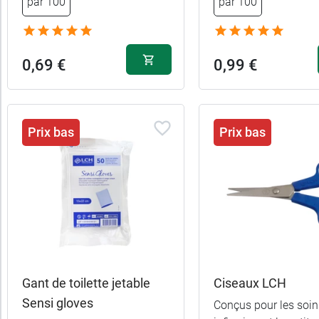
par 100
par 100
catégories
Fabriqué
0,69 €
0,99 €
en
France
Prix bas
Prix bas
Promotions
Caractéristiques
Forme
Gants
Gant de toilette jetable
Ciseaux LCH
Matière
Sensi gloves
Conçus pour les soin