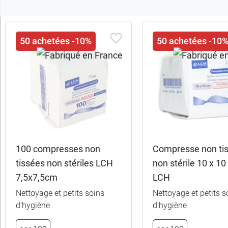
Trier
50 achetées -10%
50 achetées -10
les
produits
Trier
Par défaut
trer
es
ltats
100 compresses non
Compresse non ti
36
tissées non stériles LCH
non stérile 10 x 1
uits)
7,5x7,5cm
LCH
Catégories
Nettoyage et petits soins
Nettoyage et petits s
d'hygiène
d'hygiène
Sous-