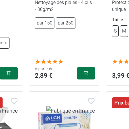
Nettoyage des plaies - 4 plis
Protect
2,59 €
M
- 30g/m2
unique
L
Taille
2,59 €
L
par 150
par 250
XL -
S
M
Conditionn
2,59 €
XL
: Paquet
intu
A partir de
2,89 €
3,99 
%
Prix b