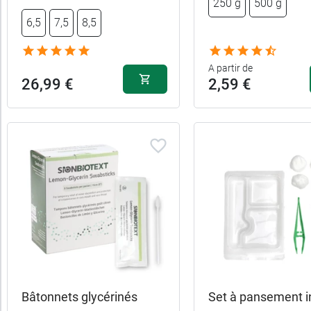
250 g
500 g
6,5
7,5
8,5
0,99 €
250 ml
12,99 €
A partir de
5 L
26,99 €
2,59 €
Bâtonnets glycérinés
Set à pansement i