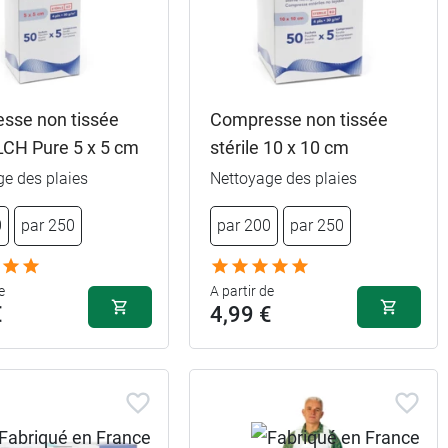
sse non tissée
Compresse non tissée
 LCH Pure 5 x 5 cm
stérile 10 x 10 cm
ge des plaies
Nettoyage des plaies
4,49 €
S
0
par 250
par 200
par 250
3,99 €
4,49 €
M
e
A partir de
3,99 €
4,49 €
€
4,99 €
L
3,99 €
4,89 €
XL