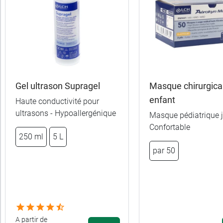
Gel ultrason Supragel
Masque chirurgica
enfant
Haute conductivité pour
ultrasons - Hypoallergénique
Masque pédiatrique j
Confortable
250 ml
5 L
par 50
A partir de