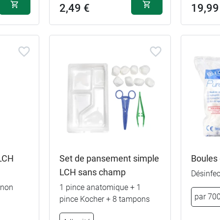
2,49 €
19,99
 LCH
Set de pansement simple
Boules
2,49 €
2 mm
LCH sans champ
Désinfec
 non
1 pince anatomique + 1
2,49 €
3 mm
par 70
pince Kocher + 8 tampons
2,49 €
4 mm