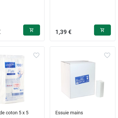
€
1,39 €
de coton 5 x 5
Essuie mains