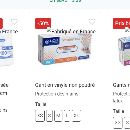
%
-50%
Prix b
ssée
Gant en vinyle non poudré
Gants n
0 cm
Protection des mains
Protect
latex
Taille
oins
Taille
XS
S
M
L
XL
XS
S